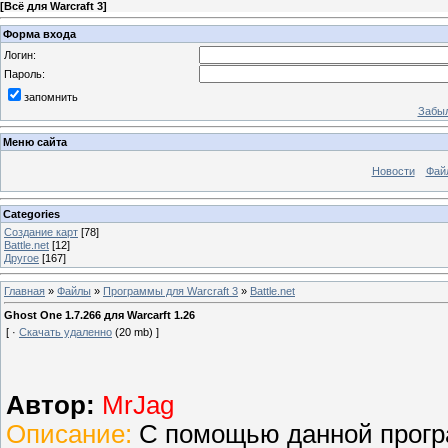
[
Всё для Warcraft 3
]
Форма входа
Логин:
Пароль:
запомнить
Забыл
Меню сайта
Новости
Фай
Categories
Создание карт
[78]
Battle.net
[12]
Другое
[167]
Главная
»
Файлы
»
Программы для Warcraft 3
»
Battle.net
Ghost One 1.7.266 для Warcarft 1.26
[ ·
Скачать удаленно
(20 mb) ]
Автор:
MrJag
Описание:
С помощью данной програ