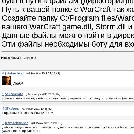
букв в пути к файлам (директории)!!!
Путь к вашей папке с WarCraft так ж
Создайте папку C:/Program files/Warc
вашего WarCraft game.dll, Storm.dll и
Данные файлы можно найти в дирек
Эти файлы необходимы боту для вхо
Всего комментариев
:
6
6
[stebashka]
(07 Ноября 2011 21:10:48)
Любой.
5
VenomHate
(06 Октября 2011 21:36:09)
Скажите пожалуйста, чтобы хостить этой программой тоже надо статический (посто
4
35xakers
(07 Июля 2011 10:56:52)
http://dota-spb.clan.su/load/3-2-0-6
3
letyaschiysneg
(01 Июля 2011 23:36:18)
добрые люди напишите таким невеждам как я, как использовать эту прогу в батле. хо
удаления во время игры