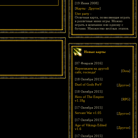
[19 Июня 2008]
[
Карты
·
Другое
]
Uter party
-
Отличная карта, позволяющая играть
в различные мини игры. Можно
играть в компании или одному с
ботами. Множество весёлых этапов.
Новые карты
[07 Февраля 2016]
Переезжаем на другой
[
Dota
]
сайт, господа!
[18 Октября 2015]
Duel of Gods PreV
[
Другое
]
[18 Октября 2015]
Hero of The Empire
[
RPG
]
v1.18g
[17 Октября 2015]
Servant War v1.05
[
Другое
]
[17 Октября 2015]
Age of Vikings Edited
[
Другое
]
v1.6
[17 Октября 2015]