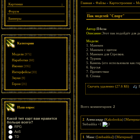
Главная
»
Файлы
»
Картостроение
»
Мо
Картинки
↓
Форум
Пак моделей "Спорт"
Баннеры
Автор:
П4ела
Описание:
Этот пак подойдёт для д
Модели:
Категории
1. Манекен
2. Манекен с щитом
Модели
3. Манекен для Стрелков.
[975]
4. Турник
Наработки
[60]
5. Камень (его использовали как ги
Иконки
[195]
6. Брусья
7. Препятствие
Интерфейсы
[33]
8. Стенка
Звуки
[9]
Герои
[21]
Скачать удаленно (27.6 Кб)
Всего комментариев
:
2
Наш опрос
Какой тип карт вам нравится
2
.
Александр
(
Kakolookia
) [
Материа
больше всего?
Stebashka +1
RPG
AoS
TD
1
.
Макс
(
[stebashka]
) [
Материал
]