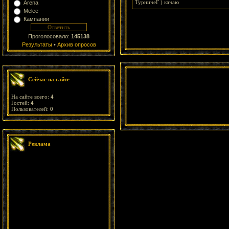
ТурничеГ ) качаю
Arena
Melee
Кампании
Проголосовало:
145138
Результаты
•
Архив опросов
Сейчас на сайте
На сайте всего:
4
Гостей:
4
Пользователей:
0
Реклама