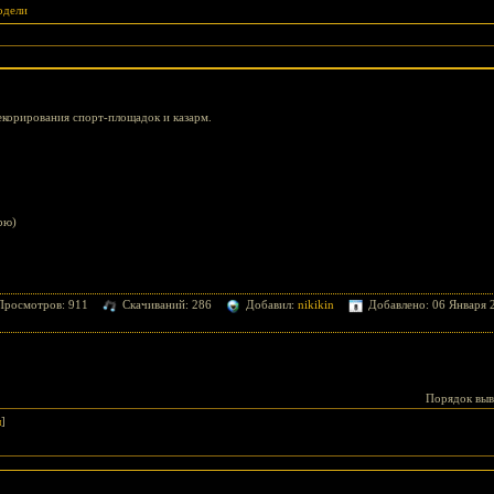
дели
екорирования спорт-площадок и казарм.
рю)
Просмотров: 911
Скачиваний: 286
Добавил:
nikikin
Добавлено: 06 Января 
Порядок выв
л
]