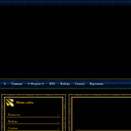
⇓
Главная
⇒ Форум ⇐
RSS
Файлы
Cтатьи
Картинки
Меню сайта
Новости
↓
Файлы
↓
Статьи
↓