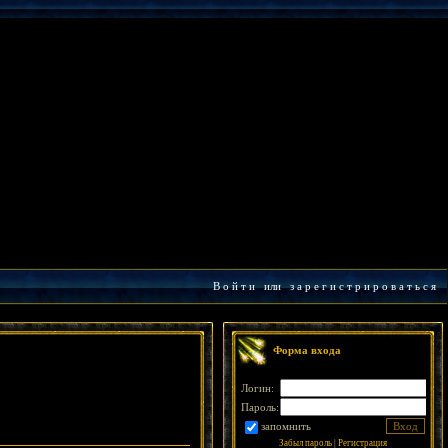
В о й т и
или
з а р е г и с т р и р о в а т ь с я
Форма входа
Логин:
Пароль:
запомнить
Забыл пароль
|
Регистрация