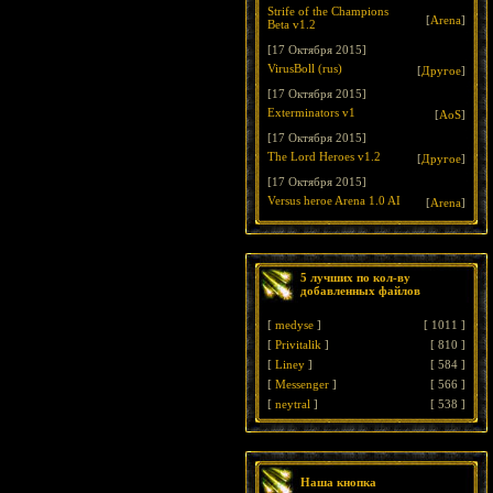
Strife of the Champions
[
Arena
]
Beta v1.2
[17 Октября 2015]
VirusBoll (rus)
[
Другое
]
[17 Октября 2015]
Exterminators v1
[
AoS
]
[17 Октября 2015]
The Lord Heroes v1.2
[
Другое
]
[17 Октября 2015]
Versus heroe Arena 1.0 AI
[
Arena
]
5 лучших по кол-ву
добавленных файлов
[
medyse
]
[
1011
]
[
Privitalik
]
[
810
]
[
Liney
]
[
584
]
[
Messenger
]
[
566
]
[
neytral
]
[
538
]
Наша кнопка