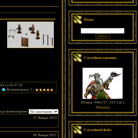
Поиск
Случайная картинка
2011 в 03:37:16
Комментариев: 2 |
[
Размер: 944x737 | 101.3 кб.
]
[
Нежить
]
ода комментариев:
07 Января 2013
Случайный файл
06 Января 2011