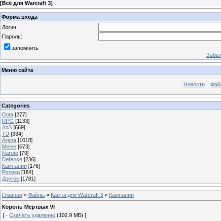
[
Всё для Warcraft 3
]
Форма входа
Логин:
Пароль:
запомнить
Забыл
Меню сайта
Новости
Фай
Categories
Dota
[277]
RPG
[1133]
AoS
[669]
TD
[334]
Arena
[1018]
Melee
[573]
Naruto
[79]
Defense
[236]
Кампании
[176]
Ролики
[184]
Другое
[1781]
Главная
»
Файлы
»
Карты для Warcraft 3
»
Кампании
Король Мертвых VI
[ ·
Скачать удаленно
(102.9 МБ) ]