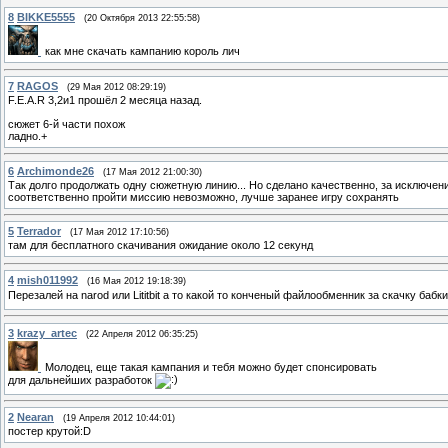
8
BIKKE5555
(20 Октября 2013 22:55:58)
как мне скачать кампанию король лич
7
RAGOS
(29 Мая 2012 08:29:19)
F.E.A.R 3,2и1 прошёл 2 месяца назад.
сюжет 6-й части похож
ладно.+
6
Archimonde26
(17 Мая 2012 21:00:30)
Так долго продолжать одну сюжетную линию... Но сделано качественно, за исключени
соответственно пройти миссию невозможно, лучше заранее игру сохранять
5
Terrador
(17 Мая 2012 17:10:56)
там для бесплатного скачивания ожидание около 12 секунд
4
mish011992
(16 Мая 2012 19:18:39)
Перезалей на narod или Lititbit а то какой то конченый файлообменник за скачку бабки
3
krazy_artec
(22 Апреля 2012 06:35:25)
Молодец, еще такая кампания и тебя можно будет спонсировать
для дальнейших разработок
2
Nearan
(19 Апреля 2012 10:44:01)
постер крутой:D