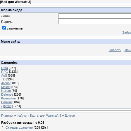
[
Всё для Warcraft 3
]
Форма входа
Логин:
Пароль:
запомнить
Забыл
Меню сайта
Новости
Фай
Categories
Dota
[277]
RPG
[1133]
AoS
[669]
TD
[334]
Arena
[1018]
Melee
[573]
Naruto
[79]
Defense
[236]
Кампании
[176]
Ролики
[184]
Другое
[1781]
Главная
»
Файлы
»
Карты для Warcraft 3
»
Другое
Разборка питерская! v 0.03
[ ·
Скачать удаленно
(209 КБ) ]