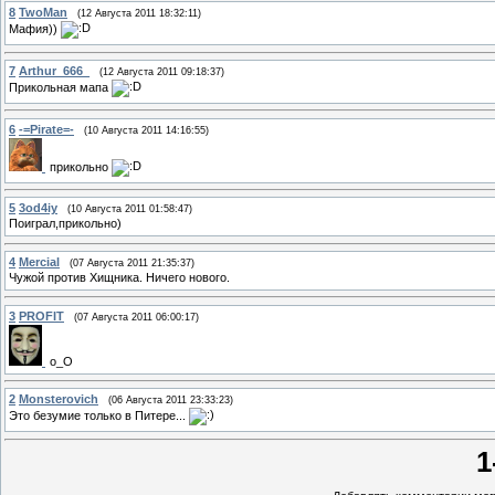
8
TwoMan
(12 Августа 2011 18:32:11)
Мафия))
7
Arthur_666_
(12 Августа 2011 09:18:37)
Прикольная мапа
6
-=Pirate=-
(10 Августа 2011 14:16:55)
прикольно
5
3od4iy
(10 Августа 2011 01:58:47)
Поиграл,прикольно)
4
Mercial
(07 Августа 2011 21:35:37)
Чужой против Хищника. Ничего нового.
3
PROFIT
(07 Августа 2011 06:00:17)
о_О
2
Monsterovich
(06 Августа 2011 23:33:23)
Это безумие только в Питере...
1