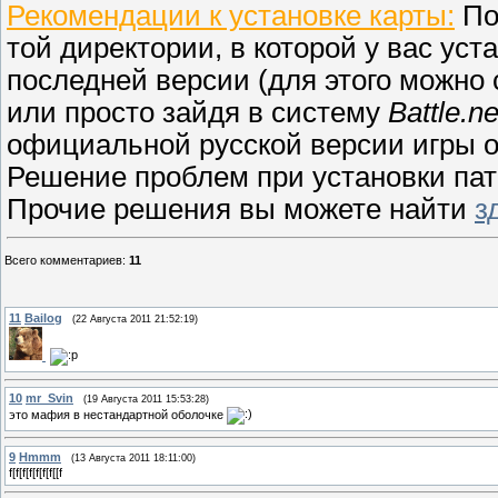
Рекомендации к установке карты:
По
той директории, в которой у вас уст
последней версии (для этого можно с
или просто зайдя в систему
Battle.ne
официальной русской версии игры о
Решение проблем при установки па
Прочие решения вы можете найти
з
Всего комментариев
:
11
11
Bailog
(22 Августа 2011 21:52:19)
10
mr_Svin
(19 Августа 2011 15:53:28)
это мафия в нестандартной оболочке
9
Hmmm
(13 Августа 2011 18:11:00)
f[f[f[f[f[f[f[[f