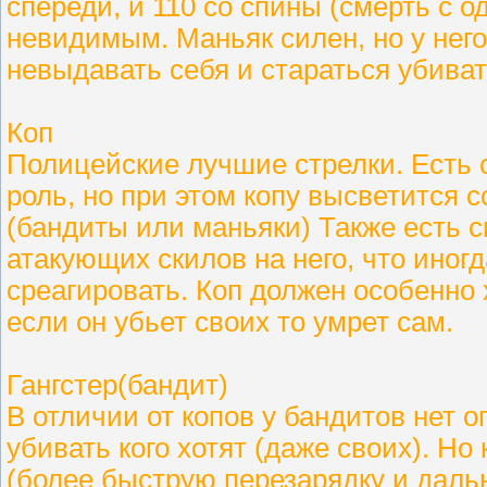
спереди, и 110 со спины (смерть с о
невидимым. Маньяк силен, но у него
невыдавать себя и стараться убиват
Коп
Полицейские лучшие стрелки. Есть с
роль, но при этом копу высветится 
(бандиты или маньяки) Также есть 
атакующих скилов на него, что иног
среагировать. Коп должен особенно
если он убьет своих то умрет сам.
Гангстер(бандит)
В отличии от копов у бандитов нет 
убивать кого хотят (даже своих). 
(более быструю перезарядку и дальн