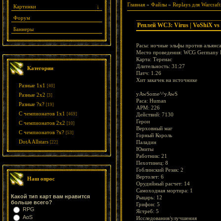
Главная
»
Файлы
»
Replays для Warcraft
Картинки
↓
Форум
Реплей WC3: Virus | VoShiX 
Баннеры
Расы: ночные эльфы против альянс
Место проведения: WCG Germany F
Карта: Теренас
Длительность: 31:27
Категории
Патч: 1.26
Хит закачек на источнике
Разные 1х1
[40]
yAwSome^^yAwS
Разные 2х2
[3]
Раса: Human
Разные ?х?
[19]
APM: 226
С чемпионатов 1х1
[469]
Действий: 7130
Герои
С чемпионатов 2х2
[10]
Верховный маг
С чемпионатов ?х?
[53]
Горный Король
DotA Allstars
Паладин
[22]
Юниты
Работник: 21
Пехотинец: 8
Гоблинский Резак: 2
Вертолет: 6
Наш опрос
Орудийный расчет: 14
Самоходная мортира: 1
Какой тип карт вам нравится
Рыцарь: 12
больше всего?
Грифон: 5
RPG
Ястреб: 5
AoS
Исследования/улучшения