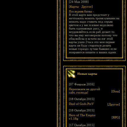
[24 Мая 2008]
[
Карты
·
Другое
]
Последняя битва
-
В этой карте вам предстоит у
ничтожить нежить тремя кланами на
нежить надо ставить под серым
цветом а у вас в клане недолжно
быть одинаковых расс, и
неудивляйтесь если раб делает то
что вы ему неговорили потому что
общ войска и кстати на изг этой
карты ушло 2часа это моя первая
карта ия буду стараться делать
новые гораздо лучше бывших если
понравится пишите о ваших идеях
Новые карты
[07 Февраля 2016]
Переезжаем на другой
[
Dota
]
сайт, господа!
[18 Октября 2015]
Duel of Gods PreV
[
Другое
]
[18 Октября 2015]
Hero of The Empire
[
RPG
]
v1.18g
[17 Октября 2015]