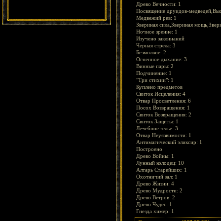
Древо Вечности: 1
Посвящение друидов-медведей,Выс
Медвежий рев: 1
Звериная сила,Звериная мощь,Звери
Ночное зрение: 1
Изучено заклинаний
Черная стрела: 3
Безмолвие: 2
Огненное дыхание: 3
Винные пары: 2
Подчинение: 1
"Три стихии": 1
Куплено предметов
Свиток Исцеления: 4
Отвар Просветления: 6
Посох Возвращения: 1
Свиток Возвращения: 2
Свиток Защиты: 1
Лечебное зелье: 3
Отвар Неуязвимости: 1
Антимагический эликсир: 1
Построено
Древо Войны: 1
Лунный колодец: 10
Алтарь Старейших: 1
Охотничий зал: 1
Древо Жизни: 4
Древо Мудрости: 2
Древо Ветров: 2
Древо Чудес: 1
Гнезда химер: 1