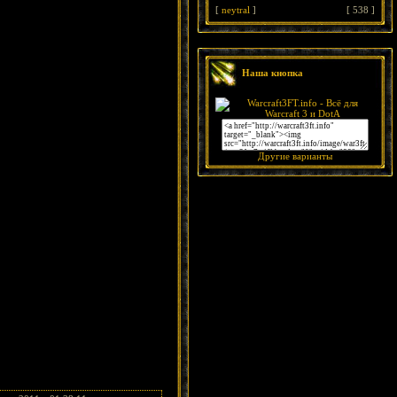
[
neytral
]
[
538
]
Наша кнопка
Другие варианты