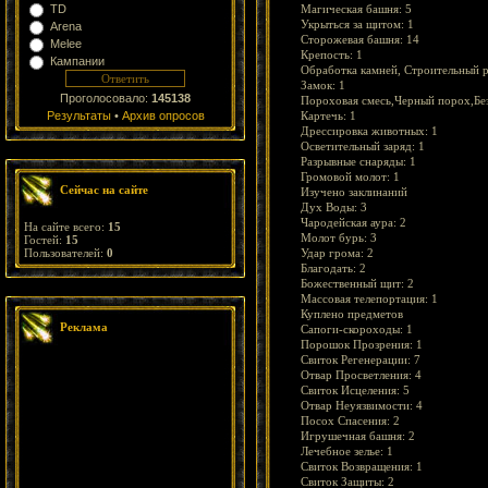
TD
Магическая башня: 5
Укрыться за щитом: 1
Arena
Сторожевая башня: 14
Melee
Крепость: 1
Кампании
Обработка камней, Строительный р
Замок: 1
Проголосовало:
145138
Пороховая смесь,Черный порох,Бе
Результаты
•
Архив опросов
Картечь: 1
Дрессировка животных: 1
Осветительный заряд: 1
Разрывные снаряды: 1
Громовой молот: 1
Сейчас на сайте
Изучено заклинаний
Дух Воды: 3
Чародейская аура: 2
На сайте всего:
15
Молот бурь: 3
Гостей:
15
Пользователей:
0
Удар грома: 2
Благодать: 2
Божественный щит: 2
Массовая телепортация: 1
Куплено предметов
Реклама
Сапоги-скороходы: 1
Порошок Прозрения: 1
Свиток Регенерации: 7
Отвар Просветления: 4
Свиток Исцеления: 5
Отвар Неуязвимости: 4
Посох Спасения: 2
Игрушечная башня: 2
Лечебное зелье: 1
Свиток Возвращения: 1
Свиток Защиты: 2