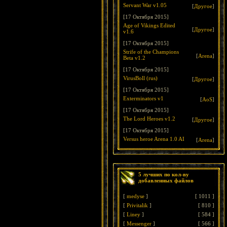
Servant War v1.05
[
Другое
]
[17 Октября 2015]
Age of Vikings Edited
[
Другое
]
v1.6
[17 Октября 2015]
Strife of the Champions
[
Arena
]
Beta v1.2
[17 Октября 2015]
VirusBoll (rus)
[
Другое
]
[17 Октября 2015]
Exterminators v1
[
AoS
]
[17 Октября 2015]
The Lord Heroes v1.2
[
Другое
]
[17 Октября 2015]
Versus heroe Arena 1.0 AI
[
Arena
]
5 лучших по кол-ву
добавленных файлов
[
medyse
]
[
1011
]
[
Privitalik
]
[
810
]
[
Liney
]
[
584
]
[
Messenger
]
[
566
]