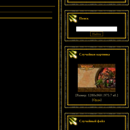
Поиск
Случайная картинка
[
Размер: 1280x960 | 975.7 кб.
]
[
Орда
]
Случайный файл