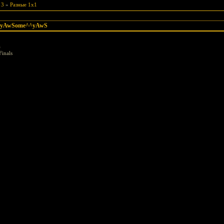
 3
»
Разные 1х1
vs yAwSome^^yAwS
а
inals