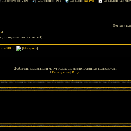
Просмотров: 2808
Скачиваний: 986
Добавил:
medyse
Добавлено: 25 Авгу
Порядок выв
ал
]
ю, то игра весьма неплохая)))
skec88855
)
[
Материал
]
Добавлять комментарии могут только зарегистрированные пользователи.
[
Регистрация
|
Вход
]