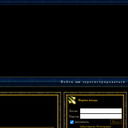
В о й т и
или
з а р е г и с т р и р о в а т ь с я
Форма входа
Логин:
Пароль:
запомнить
Забыл пароль
|
Регистрация