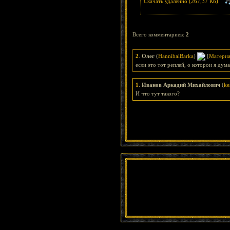
Скачать удаленно (267,37 Кб)
Всего комментариев
:
2
2
.
Олег
(
HannibalBarka
)
[
Матери
если это тот реплей, о которои я дума
1
.
Иванов Аркадий Михайлович
(
ke
И что тут такого?