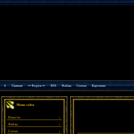
⇓
Главная
⇒ Форум ⇐
RSS
Файлы
Cтатьи
Картинки
Меню сайта
Новости
↓
Файлы
↓
Статьи
↓