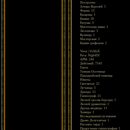
Построено
Алтарь Королей: 1
Ферма: 13
Казармы: 1
Башня: 20
Ратуша: 3
Магическая лавка: 1
Лесопилка: 3
Кузница: 1
Мастерская: 2
Башня грифонов: 2
Virus | VoShiX
Раса: NightElf
APM: 240
Действий: 7543
Герои
Темная Охотница
Пандарийский пивовар
Юниты
Светлячок: 22
Лучница: 5
Дриада: 12
Гиппогриф: 21
Лесной тролль-берсерк: 1
Лесной дракончик: 1
Друид-медведь: 13
Химера: 1
Исследования/улучшения
Древо Долголетия: 1
Рассеять чары: 1
Приручение гиппогрифов: 1