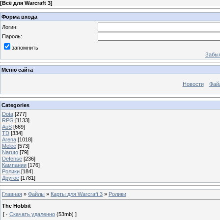
[
Всё для Warcraft 3
]
Форма входа
Логин:
Пароль:
запомнить
Забыл
Меню сайта
Новости
Фай
Categories
Dota
[277]
RPG
[1133]
AoS
[669]
TD
[334]
Arena
[1018]
Melee
[573]
Naruto
[79]
Defense
[236]
Кампании
[176]
Ролики
[184]
Другое
[1781]
Главная
»
Файлы
»
Карты для Warcraft 3
»
Ролики
The Hobbit
[ ·
Скачать удаленно
(53mb) ]