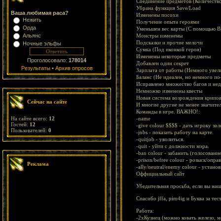
Соединение предметов (Количество
Убрана функция Save/Load
Ваша любимая раса?
Изменены посохи
Нежить
Получение опыта героями
Орда
Уменьшен вес карты (С помощью Bl
Альянс
Монстры изменены
Подсказки и прочие мелочи
Ночные эльфы
Сумка (Под иконкой героя)
Изменены некоторые предметы
Проголосовало:
178014
Добавлен один секрет
Результаты
•
Архив опросов
Зарплата от работы (Немного увел
Баланс (Не идеален, но немного по
Исправлено множество багов и не
Немножко изменены квесты
Новая система возрождения крипов
Сейчас на сайте
И многие другие не менее значите
Команды в игре. ВАЖНО!:
На сайте всего:
12
-name
Гостей:
12
-give colour $$$$ - дать игроку зол
Пользователей:
0
-jobs - показать работу на карте.
-quitjob - уволиться.
-quit - уйти с должности мэра.
-ban colour - забанить (голосовани
-prison/befree colour - розыск/опра
Реклама
-ally/neutral/enemy colour - устано
Оффициальный сайт
Убедительная просьба, если вы наш
Спасибо jffa, pim4ig и Буква за те
Работа:
-2xКузнец (можно ковать железо, м