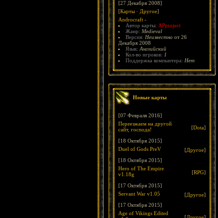
[27 Декабря 2008]
[
Карты
·
Другое
]
Androcraft
-
Автор карты:
APproject
Жанр:
Medieval
Версия:
Неизвестно
от 26
Декабря 2008
Язык:
Английский
Кол-во игроков:
1
Поддержка компьютера:
Нет
Новые карты
[07 Февраля 2016]
Переезжаем на другой
[
Dota
]
сайт, господа!
[18 Октября 2015]
Duel of Gods PreV
[
Другое
]
[18 Октября 2015]
Hero of The Empire
[
RPG
]
v1.18g
[17 Октября 2015]
Servant War v1.05
[
Другое
]
[17 Октября 2015]
Age of Vikings Edited
[
Другое
]