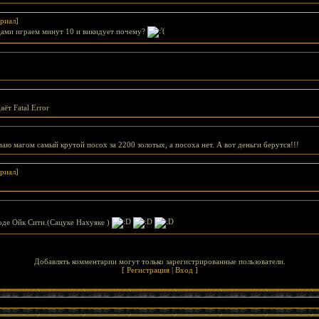
риал
]
ацами играем минут 10 и викидует почему?
аёт Fatal Error
упаю магом самый крутой посох за 2200 золотых, а посоха нет. А вот деньги берутся!!!
риал
]
оде Ойк Сити.(Сацуке Нахуяке )
Добавлять комментарии могут только зарегистрированные пользователи.
[
Регистрация
|
Вход
]