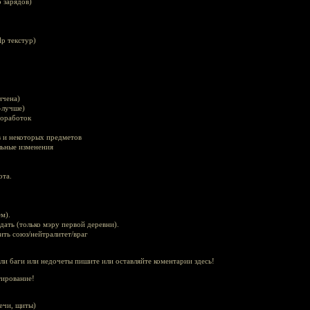
 зарядов)
p текстур)
ичена)
-лучше)
доработок
 и некоторых предметов
льные изменения
ота.
ем).
вдать (только мэру первой деревни).
вить союз/нейтралитет/враг
ли баги или недочеты пишите или оставляйте коментарии здесь!
стирование!
ечи, щиты)