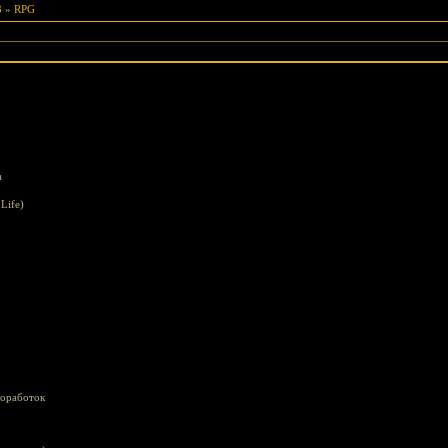
3
»
RPG
а
Life)
доработок