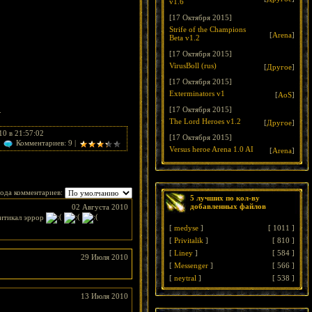
v1.6
[17 Октября 2015]
Strife of the Champions
[
Arena
]
Beta v1.2
[17 Октября 2015]
VirusBoll (rus)
[
Другое
]
[17 Октября 2015]
Exterminators v1
[
AoS
]
[17 Октября 2015]
.
The Lord Heroes v1.2
[
Другое
]
0 в 21:57:02
[17 Октября 2015]
Комментариев: 9 |
Versus heroe Arena 1.0 AI
[
Arena
]
ода комментариев:
5 лучших по кол-ву
добавленных файлов
02 Августа 2010
ритикал эррор
[
medyse
]
[
1011
]
[
Privitalik
]
[
810
]
[
Liney
]
[
584
]
29 Июля 2010
[
Messenger
]
[
566
]
[
neytral
]
[
538
]
13 Июля 2010