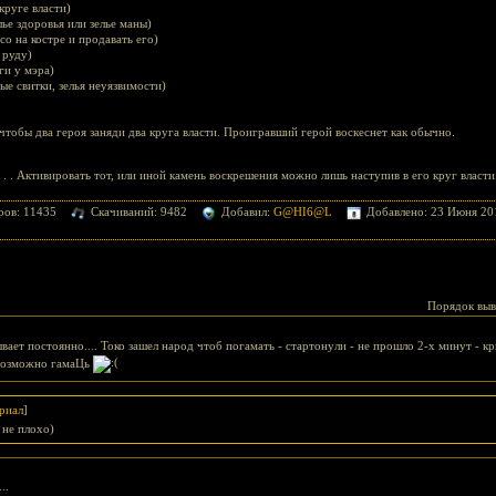
круге власти)
лье здоровья или зелье маны)
о на костре и продавать его)
 руду)
ги у мэра)
ые свитки, зелья неуязвимости)
тобы два героя заняди два круга власти. Проигравший герой воскеснет как обычно.
 . . Активировать тот, или иной камень воскрешения можно лишь наступив в его круг власти
ров: 11435
Скачиваний: 9482
Добавил:
G@HI6@L
Добавлено: 23 Июня 201
Порядок выв
вает постоянно.... Токо зашел народ чтоб погамать - стартонули - не прошло 2-х минут - к
евозможно гамаЦь
риал
]
 не плохо)
..