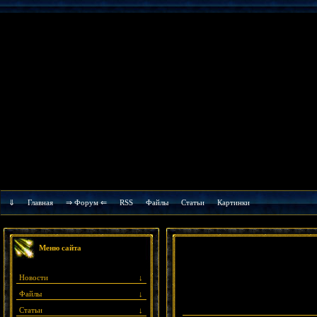
⇓
Главная
⇒ Форум ⇐
RSS
Файлы
Cтатьи
Картинки
Меню сайта
Новости
↓
Файлы
↓
Статьи
↓