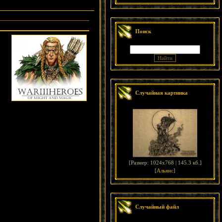
Поиск
Случайная картинка
[
Размер: 1024x768 | 145.3 кб.
]
[
Альянс
]
Случайный файл