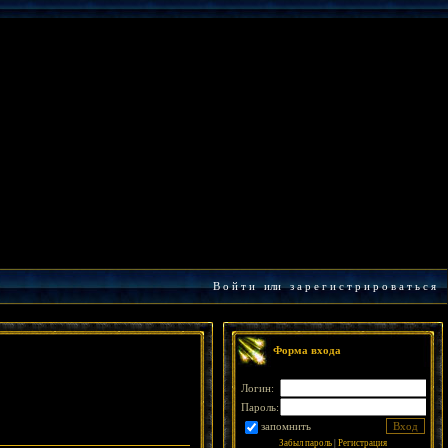
В о й т и
или
з а р е г и с т р и р о в а т ь с я
Форма входа
Логин:
Пароль:
запомнить
Забыл пароль
|
Регистрация