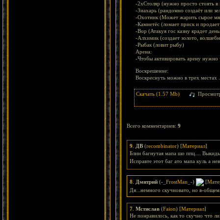
-2xСтоляр (нужно просто стоять в 
-Знахарь (рандомно создаёт или зе
-Охотник (Может жарить сырое мяс
-Камнетёс (ломает приск и продает
-Вор (Атакуя гос казну крадет день
-Алхимик (создает золото, волшебн
-Рыбак (ловит рыбу)
Арена:
-Чтобы активировать арену нужно ч
Воскрешение:
Воскреснуть можно в трех местах .
Скачать (1.57 Mb)
Просмот
Всего комментариев
:
9
9
.
ДВ
(
recombinator
) [
Материал
]
Блин багнутая мапа шо ппц.... Выкиды
Исправте этот баг ато мапа куль а н
8
.
Дмитрий
(
-_FrostMan_-
)
[
Мате
Дя...немного скучновато, но в-общем
7
.
Мстислав
(
Faion
) [
Материал
]
Не понравилось, как то скучно что ли.