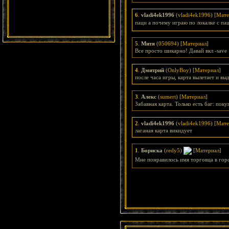
6
.
vladi4ek1996
(
vladi4ek1996
) [
Мате
паци а почему играю по локалке с п
5
.
Митя
(
050694
) [
Материал
]
Все просто шикарно! Давай вкл -save
4
.
Дмитрий
(
OnlyBoy
) [
Материал
]
после часа игры, карта вылетает и выд
3
.
Алекс
(
sumert
) [
Материал
]
Забавная карта. Только есть баг: пок
2
.
vladi4ek1996
(
vladi4ek1996
) [
Мате
лаганая карта викидует
1
.
Бориска
(
redy5
)
[
Материал
]
Мне понравилось имя торговца в гор