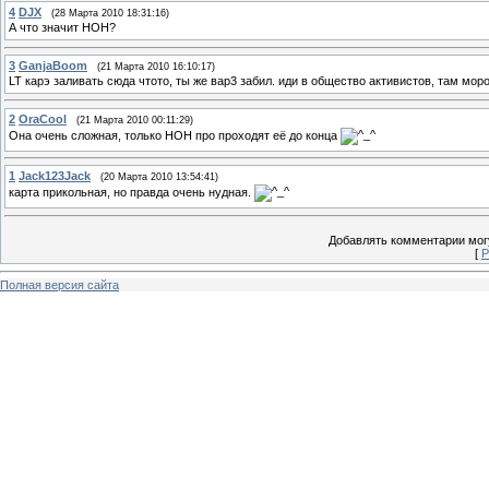
4
DJX
(28 Марта 2010 18:31:16)
А что значит НОН?
3
GanjaBoom
(21 Марта 2010 16:10:17)
LT карэ заливать сюда чтото, ты же вар3 забил. иди в общество активистов, там мо
2
OraCool
(21 Марта 2010 00:11:29)
Она очень сложная, только НОН про проходят её до конца
1
Jack123Jack
(20 Марта 2010 13:54:41)
карта прикольная, но правда очень нудная.
Добавлять комментарии могу
[
Р
Полная версия сайта