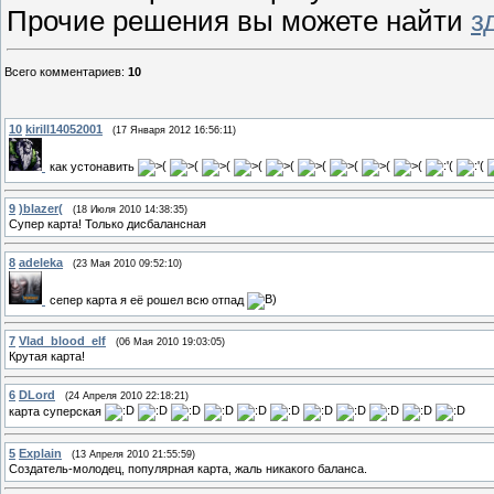
Прочие решения вы можете найти
з
Всего комментариев
:
10
10
kirill14052001
(17 Января 2012 16:56:11)
как устонавить
9
)blazer(
(18 Июля 2010 14:38:35)
Супер карта! Только дисбалансная
8
adeleka
(23 Мая 2010 09:52:10)
сепер карта я её рошел всю отпад
7
Vlad_blood_elf
(06 Мая 2010 19:03:05)
Крутая карта!
6
DLord
(24 Апреля 2010 22:18:21)
карта суперская
5
Explain
(13 Апреля 2010 21:55:59)
Создатель-молодец, популярная карта, жаль никакого баланса.