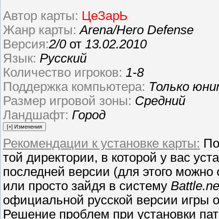
Автор карты:
ЦеЗарЬ
Жанр карты:
Arena/Hero Defense
Версия:
2/0
от
13.02.2010
Язык:
Русский
Количество игроков:
1-8
Поддержка компьютера:
Только юн
Размер игровой зоны:
Средний
Ландшафт:
Город
Рекомендации к установке карты:
По
той директории, в которой у вас уст
последней версии (для этого можно с
или просто зайдя в систему
Battle.ne
официальной русской версии игры о
Решение проблем при установки па