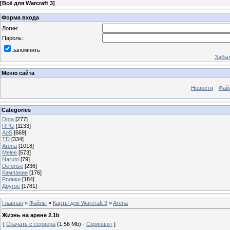
[
Всё для Warcraft 3
]
Форма входа
Логин:
Пароль:
запомнить
Забыл
Меню сайта
Новости
Фай
Categories
Dota
[277]
RPG
[1133]
AoS
[669]
TD
[334]
Arena
[1018]
Melee
[573]
Naruto
[79]
Defense
[236]
Кампании
[176]
Ролики
[184]
Другое
[1781]
Главная
»
Файлы
»
Карты для Warcraft 3
»
Arena
Жизнь на арене 2.1b
[
Скачать с сервера
(1.56 Mb) ·
Скриншот
]