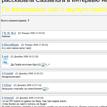
По материалам сайта mymym.com/e
Всего комментариев
:
7
7
B_M_W-2
(22 Января 2009 17:02:01)
бабник
6
BloodBlade
(01 Января 2009 17:36:23)
А у него жена ниче так))
5
wiil
(21 Декабря 2008 18:12:19)
Да Граби всетаки Крут)))
4
Freekill
(21 Декабря 2008 13:30:27)
бездельничают
3
ZZhar
(21 Декабря 2008 13:27:14)
большое спасибо за ответ)понял
2
Urievoll
(21 Декабря 2008 13:23:44)
>я на ПП новости давно не беру там про варик мало.
>тем более их никто читать не будет
Я тебе примеры привёл а не сказал, чтобы ты от тудо брал их. Полно хороших сайтов