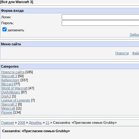
[
Всё для Warcraft 3
]
Форма входа
Логин:
Пароль:
запомнить
Забыл
Меню сайта
Новости
Фай
Categories
Новости сайта
[185]
Warcraft 3
[50]
Киберспорт
[337]
Blizzard
[77]
World of Warcraft
[47]
DotA Allstars
[87]
DotA 2
[1]
League of Legends
[7]
Starcraft 2
[0]
Minecraft
[11]
Разное
[134]
Главная
»
2008
»
Декабрь
»
21
» Cassandra: «Пригласим семью Grubby»
Cassandra: «Пригласим семью Grubby»