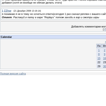
добавил (хотя он вообще не обязан делать этого)
1
ZZhar
(21 Декабря 2008 13:16:14)
я понимаю я не в тему но хочеться ответа)сегодня 1 раз скачал реплеи с вашего са
Ответ
: Распакуй в папку в варе "Replays" потом заходи в вар и смотри игры
Добавлять комментарии могу
[
Р
Calendar
Пн
Вт
1
2
8
9
15
16
22
23
29
30
Полная версия сайта