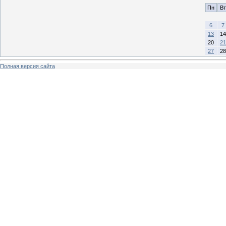
Пн
Вт
6
7
13
14
20
21
27
28
Полная версия сайта