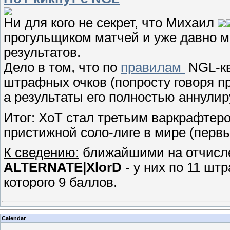
Ни для кого не секрет, что Михаил
прогульщиком матчей и уже давно м
результатов.
Дело в том, что по
правилам
NGL-кв
штрафных очков (попросту говоря п
а результаты его полностью аннулир
Итог: ХоТ стал третьим варкрафтер
пристижной соло-лиге в мире (пер
К сведению:
ближайшими на отчисл
ALTERNATE|XlorD
- у них по 11 шт
которого 9 баллов.
Calendar