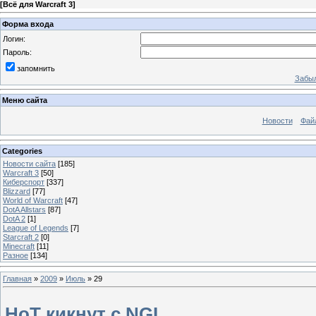
[
Всё для Warcraft 3
]
Форма входа
Логин:
Пароль:
запомнить
Забыл
Меню сайта
Новости
Фай
Categories
Новости сайта
[185]
Warcraft 3
[50]
Киберспорт
[337]
Blizzard
[77]
World of Warcraft
[47]
DotA Allstars
[87]
DotA 2
[1]
League of Legends
[7]
Starcraft 2
[0]
Minecraft
[11]
Разное
[134]
Главная
»
2009
»
Июль
»
29
HoT кикнут с NGL