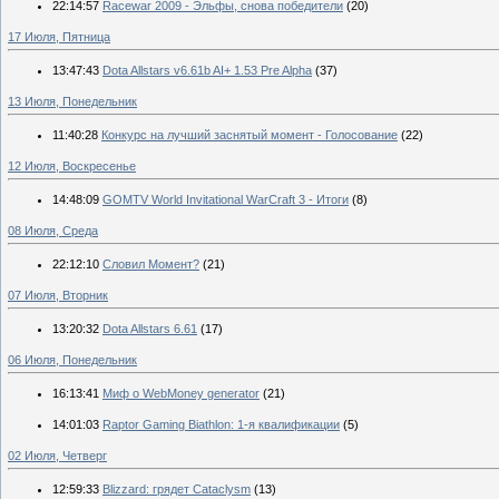
22:14:57
Racewar 2009 - Эльфы, снова победители
(20)
17 Июля, Пятница
13:47:43
Dota Allstars v6.61b AI+ 1.53 Pre Alpha
(37)
13 Июля, Понедельник
11:40:28
Конкурс на лучший заснятый момент - Голосование
(22)
12 Июля, Воскресенье
14:48:09
GOMTV World Invitational WarCraft 3 - Итоги
(8)
08 Июля, Среда
22:12:10
Словил Момент?
(21)
07 Июля, Вторник
13:20:32
Dota Allstars 6.61
(17)
06 Июля, Понедельник
16:13:41
Миф о WebMoney generator
(21)
14:01:03
Raptor Gaming Biathlon: 1-я квалификации
(5)
02 Июля, Четверг
12:59:33
Blizzard: грядет Cataclysm
(13)