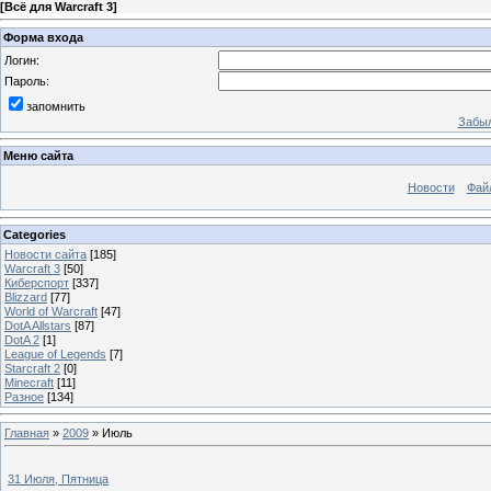
[
Всё для Warcraft 3
]
Форма входа
Логин:
Пароль:
запомнить
Забыл
Меню сайта
Новости
Фай
Categories
Новости сайта
[185]
Warcraft 3
[50]
Киберспорт
[337]
Blizzard
[77]
World of Warcraft
[47]
DotA Allstars
[87]
DotA 2
[1]
League of Legends
[7]
Starcraft 2
[0]
Minecraft
[11]
Разное
[134]
Главная
»
2009
»
Июль
31 Июля, Пятница