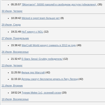
05:25:57
"ВКонтакте": 50000 паролей в свободном доступе (обновлено).
(35)
30 Июля, Четверг
10:28:42
Wicked e-sport team больше нет
(8)
29 Июля, Среда
19:21:49
HoT кикнут с NGL
(12)
27 Июля, Понедельник
15:38:42
WarCraft World начнут снимать в 2012-м году
(49)
26 Июля, Воскресенье
21:32:47
E-Stars Seoul: Grubby победитель!
(12)
23 Июля, Четверг
11:25:50
Фильм про Warcraft
(42)
11:15:10
Дотеры смогут бесплатно играть в Лигу Легенд
(42)
21 Июля, Вторник
18:52:24
Турнир Melee 1x1, осенний сезон
(20)
19 Июля, Воскресенье