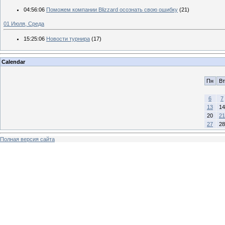
04:56:06
Поможем компании Blizzard осознать свою ошибку
(21)
01 Июля, Среда
15:25:06
Новости турнира
(17)
Calendar
Пн
Вт
6
7
13
14
20
21
27
28
Полная версия сайта