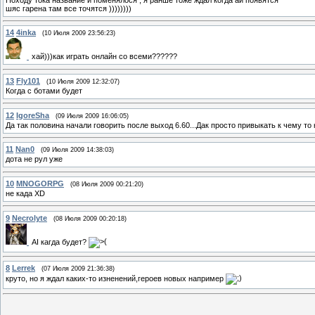
шяс гарена там все точятся ))))))))
14
4inka
(10 Июля 2009 23:56:23)
хай)))как играть онлайн со всеми??????
13
Fly101
(10 Июля 2009 12:32:07)
Когда с ботами будет
12
IgoreSha
(09 Июля 2009 16:06:05)
Да так половина начали говорить после выход 6.60...Дак просто привыкать к чему то
11
Nan0
(09 Июля 2009 14:38:03)
дота не рул уже
10
MNOGORPG
(08 Июля 2009 00:21:20)
не када XD
9
Necrolyte
(08 Июля 2009 00:20:18)
АI кагда будет?
8
Lerrek
(07 Июля 2009 21:36:38)
круто, но я ждал каких-то изненений,героев новых например