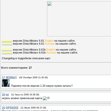
Скачать
версию Dota Allstars 6.61
English
на нашем сайте.
Скачать
версию Dota Allstars 6.61
Russian
на нашем сайте.
Скачать
версию Dota Allstars 6.61b
English
на нашем сайте.
Скачать
версию Dota Allstars 6.61b
Russian
на нашем сайте.
Changelog в подробном описании карт.
Всего комментариев
:
17
17
4ESNbIY
(04 Октября 2009 21:45:40)
Парняги после версии 1.20 какую нужно качать?
16
jet
(11 Августа 2009 19:38:38)
играть можно прикольная карта
15
OPSSSSS
(11 Июля 2009 06:37:28)
Походу тока название и поменялося , я ранше тоже ждал когда аи появятся