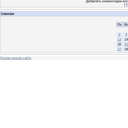
Добавлять комментарии могу
[
Р
Calendar
Пн
Вт
6
7
13
14
20
21
27
28
Полная версия сайта