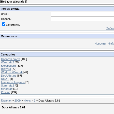
[
Всё для Warcraft 3
]
Форма входа
Логин:
Пароль:
запомнить
Забыл
Меню сайта
Новости
Фай
Categories
Новости сайта
[185]
Warcraft 3
[50]
Киберспорт
[337]
Blizzard
[77]
World of Warcraft
[47]
DotA Allstars
[87]
DotA 2
[1]
League of Legends
[7]
Starcraft 2
[0]
Minecraft
[11]
Разное
[134]
Главная
»
2009
»
Июль
»
7
» Dota Allstars 6.61
Dota Allstars 6.61