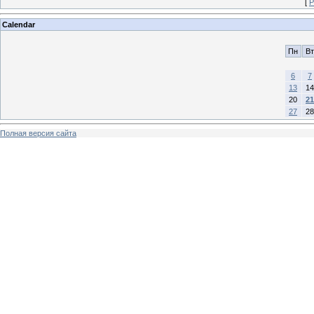
[
Р
Calendar
Пн
Вт
6
7
13
14
20
21
27
28
Полная версия сайта