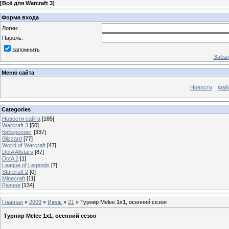
[
Всё для Warcraft 3
]
Форма входа
Логин:
Пароль:
запомнить
Забыл
Меню сайта
Новости
Фай
Categories
Новости сайта
[185]
Warcraft 3
[50]
Киберспорт
[337]
Blizzard
[77]
World of Warcraft
[47]
DotA Allstars
[87]
DotA 2
[1]
League of Legends
[7]
Starcraft 2
[0]
Minecraft
[11]
Разное
[134]
Главная
»
2009
»
Июль
»
21
» Турнир Melee 1x1, осенний сезон
Турнир Melee 1x1, осенний сезон