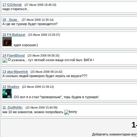
17
GGHerak
(27 Июля 2009 19:48:10)
надо стараться...
16
_Soap_
(27 Июля 2009 12:30:14)
А где же турнир будет проводится?
15
F4-Baltazar
(23 Июля 2009 13:29:37)
идея хорошая:)
14
FlareBlood
(23 Июля 2009 09:59:33)
ухахаха....тут летний сезон ваще отстой был. ВАТА !
13
aka-Maverick
(23 Июля 2009 09:14:42)
А сколько людей примерно будет играть не вкурсе???
12
Shadov
(22 Июля 2009 21:59:13)
ОО вот я и стал "провереным", терь будем в турнире!
11
-DuMyHb-
(22 Июля 2009 15:40:58)
мм 10 же коментов. можно попробвать
1
Добавлять комментарии могу