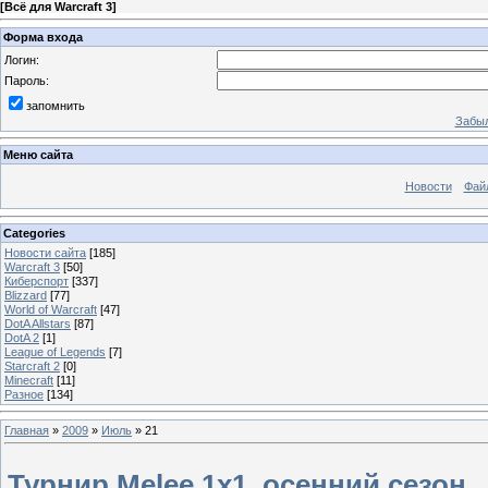
[
Всё для Warcraft 3
]
Форма входа
Логин:
Пароль:
запомнить
Забыл
Меню сайта
Новости
Фай
Categories
Новости сайта
[185]
Warcraft 3
[50]
Киберспорт
[337]
Blizzard
[77]
World of Warcraft
[47]
DotA Allstars
[87]
DotA 2
[1]
League of Legends
[7]
Starcraft 2
[0]
Minecraft
[11]
Разное
[134]
Главная
»
2009
»
Июль
»
21
Турнир Melee 1x1, осенний сезон