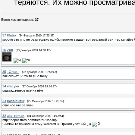
теряются. Их можно просматриват
Всего комментариев
:
37
37
Ilfatio
(24 Февраля 2010 17:56:37)
короче это ппц не реал только ошибки всякие выдает вот реальный свитчер качайте Warc
36
Zidi
(13 Декабря 2009 14:48:12)
35
_Great_
(02 Декабря 2009 13:57:47)
Как скачать?Что то я не вижу........
34
vladyka
(27 Октября 2009 19:34:37)
мдааа...теперь все на нём
33
Invisibilit0r
(25 Сентября 2009 16:26:55)
спасибо что залили
32
aka_roman
(04 Сентября 2009 14:47:54)
http://depositfiles.com/files/ci70ae3up
Скачай-те прикол на тему Warcraft 3! Прикол улетный! )))