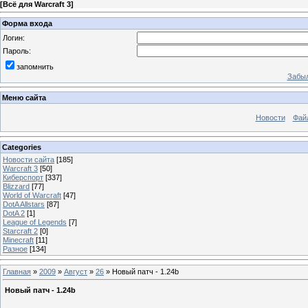
[
Всё для Warcraft 3
]
Форма входа
Логин:
Пароль:
запомнить
Забыл
Меню сайта
Новости
Фай
Categories
Новости сайта
[185]
Warcraft 3
[50]
Киберспорт
[337]
Blizzard
[77]
World of Warcraft
[47]
DotA Allstars
[87]
DotA 2
[1]
League of Legends
[7]
Starcraft 2
[0]
Minecraft
[11]
Разное
[134]
Главная
»
2009
»
Август
»
26
» Новый патч - 1.24b
Новый патч - 1.24b