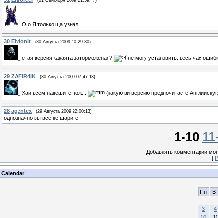
31
Enforcer
(01 Сентября 2009 21:59:47)
О.о Я только ща узнал.
30
Elvionit
(30 Августа 2009 10:29:30)
етая версия какаята заторможеная?
не могу установить. весь час ошиб
29
ZAFIR4IK
(30 Августа 2009 07:47:13)
Хай всем напешите пож...
(какую ви версию предпочитаете Английскую 
28
agentex
(29 Августа 2009 22:00:13)
однозначно вы все не шарите
1-10
11
Добавлять комментарии могу
[
Р
Calendar
Пн
Вт
3
4
10
11