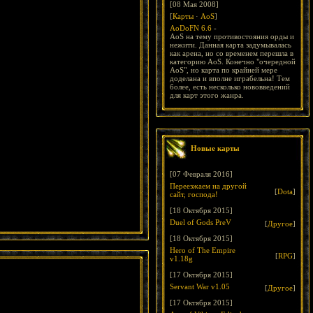
[08 Мая 2008]
[
Карты
·
AoS
]
AoDoFN 6.6
-
AoS на тему противостояния орды и
нежити. Данная карта задумывалась
как арена, но со временем перешла в
категорию AoS. Конечно "очередной
AoS", но карта по крайней мере
доделана и вполне играбельна! Тем
более, есть несколько нововведений
для карт этого жанра.
Новые карты
[07 Февраля 2016]
Переезжаем на другой
[
Dota
]
сайт, господа!
[18 Октября 2015]
Duel of Gods PreV
[
Другое
]
[18 Октября 2015]
Hero of The Empire
[
RPG
]
v1.18g
[17 Октября 2015]
Servant War v1.05
[
Другое
]
[17 Октября 2015]