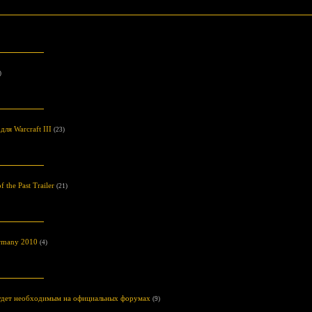
)
ля Warcraft III
(23)
f the Past Trailer
(21)
rmany 2010
(4)
удет необходимым на официальных форумах
(9)