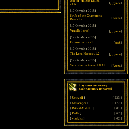
Age of Vikings Edited
[
Другое
]
v1.6
[17 Октября 2015]
Strife of the Champions
[
Arena
]
Beta v1.2
[17 Октября 2015]
VirusBoll (rus)
[
Другое
]
[17 Октября 2015]
Exterminators v1
[
AoS
]
[17 Октября 2015]
The Lord Heroes v1.2
[
Другое
]
[17 Октября 2015]
Versus heroe Arena 1.0 AI
[
Arena
]
5 лучших по кол-ву
добавленных новостей
[
Urievoll
]
[
223
]
[
Messenger
]
[
177
]
[
BARMAGLOT
]
[
81
]
[
Padla
]
[
62
]
[
vladyka
]
[
62
]