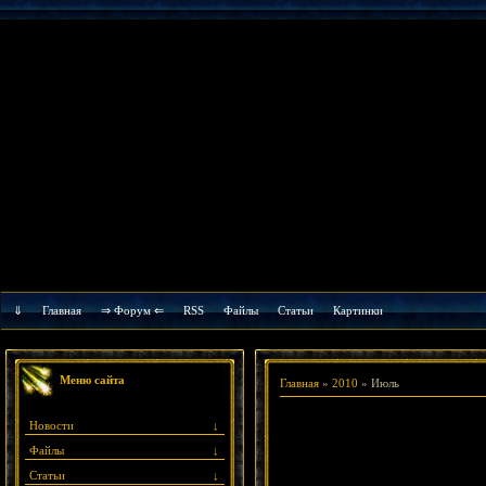
⇓
Главная
⇒ Форум ⇐
RSS
Файлы
Cтатьи
Картинки
Меню сайта
Главная
»
2010
»
Июль
Новости
↓
Файлы
↓
Статьи
↓