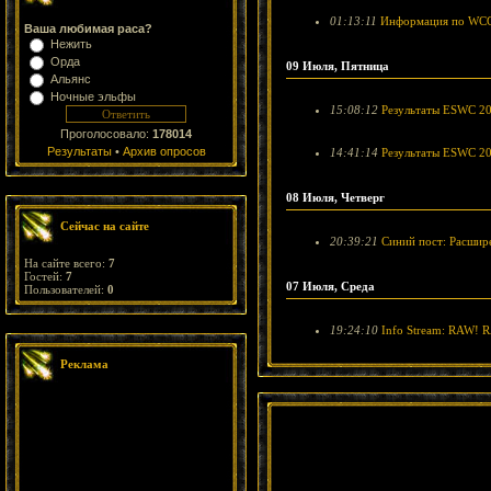
01:13:11
Информация по WCG
Ваша любимая раса?
Нежить
Орда
09 Июля, Пятница
Альянс
Ночные эльфы
15:08:12
Результаты ESWC 20
Проголосовало:
178014
Результаты
•
Архив опросов
14:41:14
Результаты ESWC 201
08 Июля, Четверг
Сейчас на сайте
20:39:21
Синий пост: Расшир
На сайте всего:
7
Гостей:
7
07 Июля, Среда
Пользователей:
0
19:24:10
Info Stream: RAW! R
Реклама