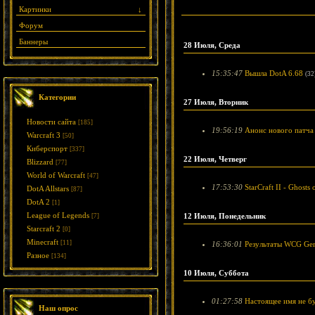
Картинки
↓
Форум
Баннеры
28 Июля, Среда
15:35:47
Вышла DotA 6.68
(32
Категории
27 Июля, Вторник
Новости сайта
[185]
19:56:19
Анонс нового патча д
Warcraft 3
[50]
Киберспорт
[337]
22 Июля, Четверг
Blizzard
[77]
World of Warcraft
[47]
17:53:30
StarCraft II - Ghosts o
DotA Allstars
[87]
DotA 2
[1]
League of Legends
12 Июля, Понедельник
[7]
Starcraft 2
[0]
Minecraft
[11]
16:36:01
Результаты WCG Ge
Разное
[134]
10 Июля, Суббота
01:27:58
Настоящее имя не б
Наш опрос