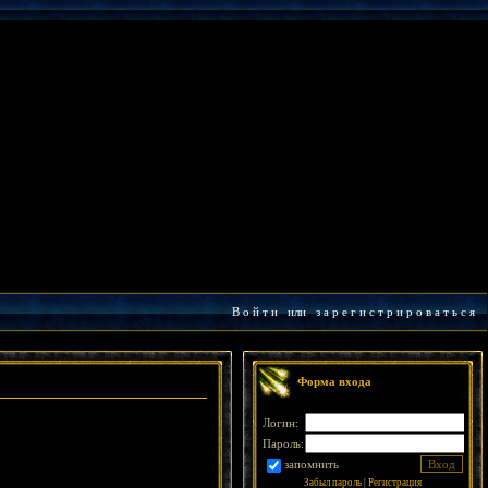
В о й т и
или
з а р е г и с т р и р о в а т ь с я
Форма входа
Логин:
Пароль:
запомнить
Забыл пароль
|
Регистрация