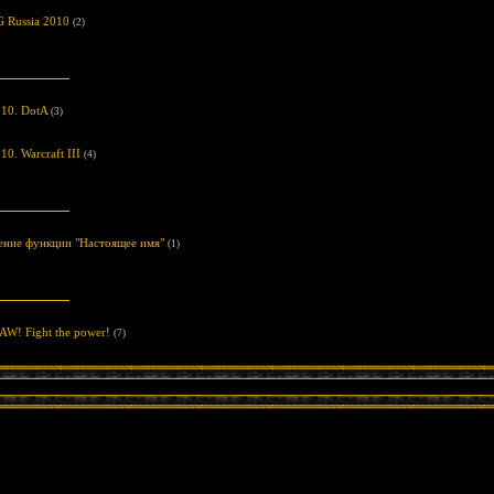
 Russia 2010
(2)
10. DotA
(3)
0. Warcraft III
(4)
ение функции "Настоящее имя"
(1)
AW! Fight the power!
(7)