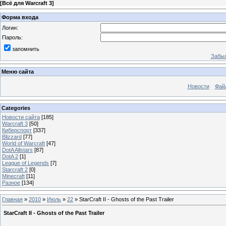
[
Всё для Warcraft 3
]
Форма входа
Логин:
Пароль:
запомнить
Забыл
Меню сайта
Новости
Фай
Categories
Новости сайта
[185]
Warcraft 3
[50]
Киберспорт
[337]
Blizzard
[77]
World of Warcraft
[47]
DotA Allstars
[87]
DotA 2
[1]
League of Legends
[7]
Starcraft 2
[0]
Minecraft
[11]
Разное
[134]
Главная
»
2010
»
Июль
»
22
» StarCraft II - Ghosts of the Past Trailer
StarCraft II - Ghosts of the Past Trailer