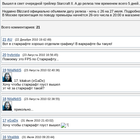
Вышел в свет очередной трейлер Starcraft II. А до релиза тем временем всего 5 дней..
Недавно Blizzard официально объявили дату релиза - ночь с 26 на 27 июля. Подробн
В Москве презентация по поводу премьеры начнётся 26-ого числа в 20:00 в магазине
Всего комментариев
:
21
21
AU
(22 Декабря 2010 19:42:49)
Вот в старкрафте хорошо отделали графику! В варкрафте бы такую!
20
hybrida
(23 Августа 2010 16:56:45)
Помоему это FPS по Старкрафту...
19
NilaNdiS
(23 Августа 2010 02:40:36)
17. kitakun (xGaDx)
Хочу чтобы старкрафт гоуст вышел
эт чё за старкрафт такой?
18
NilaNdiS
(23 Августа 2010 02:38:55)
прикольно...
17
xGaDx
(31 Июля 2010 21:43:02)
Хочу чтобы старкрафт гоуст вышел
16
Vitalikk
(31 Июля 2010 09:20:44)