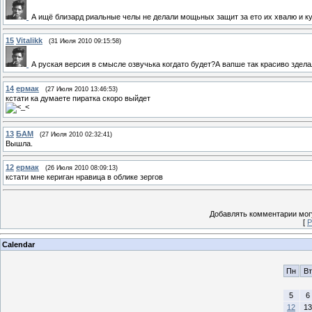
А ищё близард риальные челы не делали мощьных защит за ето их хвалю и ку
15
Vitalikk
(31 Июля 2010 09:15:58)
А руская версия в смысле озвучька когдато будет?А вапше так красиво здела
14
ермак
(27 Июля 2010 13:46:53)
кстати ка думаете пиратка скоро выйдет
13
БАМ
(27 Июля 2010 02:32:41)
Вышла.
12
ермак
(26 Июля 2010 08:09:13)
кстати мне кериган нравица в облике зергов
Добавлять комментарии могу
[
Р
Calendar
Пн
Вт
5
6
12
13