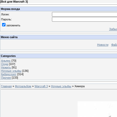
[
Всё для Warcraft 3
]
Форма входа
Логин:
Пароль:
запомнить
Забыл
Меню сайта
Новости
Фай
Categories
Альянс
[70]
Орда
[107]
Нежить
[91]
Ночные эльфы
[136]
Киберспорт
[314]
Прочее
[133]
Главная
»
Фотоальбом
»
Warcraft 3
»
Ночные эльфы
» Химера