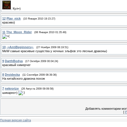
Кул=)
12
Plav_nick
(10 Января 2010 19:15:27)
красиво)
11
The_Moon_Rider
(08 Января 2010 01:35:49)
10
-=AntiBeginners=-
(27 Ноября 2009 08:19:51)
MeW самые красивые существа у ночных эльфов это лесные драконы)
9
DarthBodya
(17 Октября 2009 00:04:24)
красивый химерчег
8
Droidecka
(11 Сентября 2009 08:39:36)
На китайского дракона похож
7
nekrorize
(26 Августа 2009 09:09:58)
шикарно=)
Добавлять комментарии могу
[
Р
Полная версия сайта