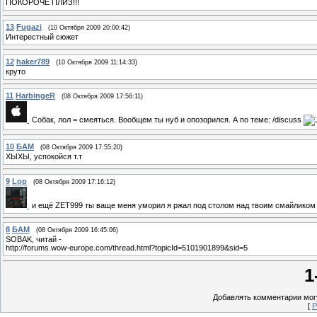
ПОКОРОЧЕ ПЛИЗ!!!
13
Fugazi
(10 Октября 2009 20:00:42)
Интерестный сюжет
12
haker789
(10 Октября 2009 11:14:33)
круто
11
HarbingeR
(08 Октября 2009 17:56:11)
Собак, лол = смеяться. Вообщем ты нуб и опозорился. А по теме: /discuss
10
БАМ
(08 Октября 2009 17:55:20)
ХЫХЫ, успокойся т.т
9
Lop
(08 Октября 2009 17:16:12)
и ещё ZET999 ты ваще меня уморил я ржал под столом над твоим смайлико
8
БАМ
(08 Октября 2009 16:45:06)
SOBAK, читай -
http://forums.wow-europe.com/thread.html?topicId=5101901899&sid=5
1
Добавлять комментарии могу
[
Р