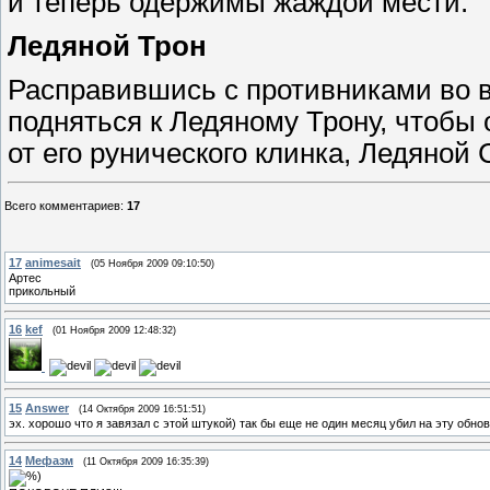
и теперь одержимы жаждой мести.
Ледяной Трон
Расправившись с противниками во в
подняться к Ледяному Трону, чтобы
от его рунического клинка, Ледяной С
Всего комментариев
:
17
17
animesait
(05 Ноября 2009 09:10:50)
Артес
прикольный
16
kef
(01 Ноября 2009 12:48:32)
15
Answer
(14 Октября 2009 16:51:51)
эх. хорошо что я завязал с этой штукой) так бы еще не один месяц убил на эту обно
14
Мефазм
(11 Октября 2009 16:35:39)