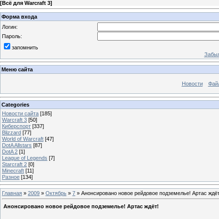
[
Всё для Warcraft 3
]
Форма входа
Логин:
Пароль:
запомнить
Забыл
Меню сайта
Новости
Фай
Categories
Новости сайта
[185]
Warcraft 3
[50]
Киберспорт
[337]
Blizzard
[77]
World of Warcraft
[47]
DotA Allstars
[87]
DotA 2
[1]
League of Legends
[7]
Starcraft 2
[0]
Minecraft
[11]
Разное
[134]
Главная
»
2009
»
Октябрь
»
7
» Анонсировано новое рейдовое подземелье! Артас ждёт
Анонсировано новое рейдовое подземелье! Артас ждёт!