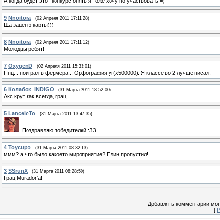
А когда будет этот конкурс опять я тоже хочу по участвовать =)
9
Nnoitora
(02 Апреля 2011 17:11:28)
Ща заценю карты)))
8
Nnoitora
(02 Апреля 2011 17:11:12)
Молодцы ребят!
7
OxygenD
(02 Апреля 2011 15:33:01)
Ппц... поиграл в фермера... Орфография уг(х500000). Я классе во 2 лучше писал.
6
Колабок_INDIGO
(31 Марта 2011 18:52:00)
Акс крут как всегда, грац
5
LanceloTo
(31 Марта 2011 13:47:35)
Поздравляю победителей :ЗЗ
4
Toycupo
(31 Марта 2011 08:32:13)
ммм? а что было какоето мироприятие? Плин пропустил!
3
SSrunX
(31 Марта 2011 08:28:50)
Грац Murador'a!
Добавлять комментарии могу
[
Р