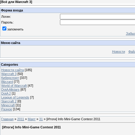
[
Всё для Warcraft 3
]
Форма входа
Логин:
Пароль:
запомнить
Забыл
Меню сайта
Новости
Фай
Categories
Новости сайта
[185]
Warcraft 3
[50]
Киберспорт
[337]
Blizzard
[77]
World of Warcraft
[47]
DotA Allstars
[87]
DotA 2
[1]
League of Legends
[7]
Starcraft 2
[0]
Minecraft
[11]
Разное
[134]
Главная
»
2011
»
Март
»
31
» [Итоги] Info Mini-Game Contest 2011
[Итоги] Info Mini-Game Contest 2011