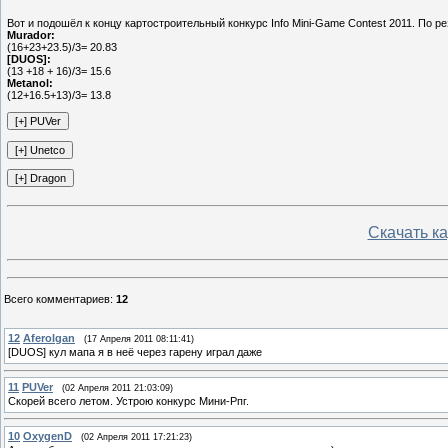
Вот и подошёл к концу картостроительный конкурс Info Mini-Game Contest 2011. По р
Murador:
(16+23+23.5)/3= 20.83
[DUOS]:
(13 +18 + 16)/3= 15.6
Metanol:
(12+16.5+13)/3= 13.8
Скачать ка
Всего комментариев
:
12
12
Aferolgan
(17 Апреля 2011 08:11:41)
[DUOS] кул мапа я в неё через гарену играл даже
11
PUVer
(02 Апреля 2011 21:03:09)
Скорей всего летом. Устрою конкурс Мини-Рпг.
10
OxygenD
(02 Апреля 2011 17:21:23)