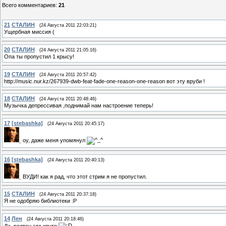
Всего комментариев
:
21
21
СТАЛИН
(24 Августа 2011 22:03:21)
Ущербная миссия (
20
СТАЛИН
(24 Августа 2011 21:05:16)
Опа ты пропустил 1 крысу!
19
СТАЛИН
(24 Августа 2011 20:57:42)
http://music.nur.kz/267939-dwb-feat-fade-one-reason-one-reason вот эту вруби !
18
СТАЛИН
(24 Августа 2011 20:48:46)
Музычка депрессивая ,поднимай нам настроение теперь!
17
[stebashka]
(24 Августа 2011 20:45:17)
оу, даже меня упомянул
16
[stebashka]
(24 Августа 2011 20:40:13)
ВУДИ! как я рад, что этот стрим я не пропустил.
15
СТАЛИН
(24 Августа 2011 20:37:18)
Я не одобряю библиотеки :Р
14
Лен
(24 Августа 2011 20:18:46)
Да, ролтон это круто
.