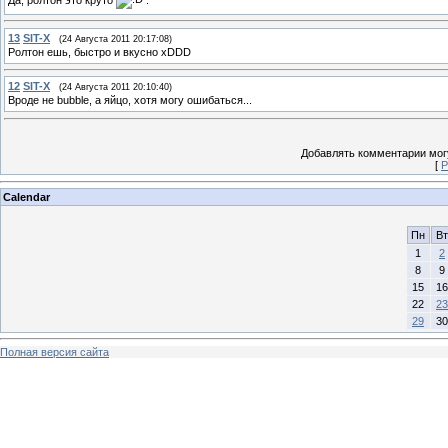
13
SIT-X
(24 Августа 2011 20:17:08)
Ролтон ешь, быстро и вкусно xDDD
12
SIT-X
(24 Августа 2011 20:10:40)
Вроде не bubble, а яйцо, хотя могу ошибаться...
Добавлять комментарии могу
[
Р
Calendar
Пн
Вт
1
2
8
9
15
16
22
23
29
30
Полная версия сайта