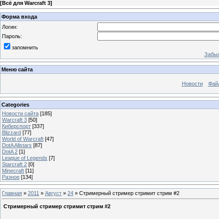
[
Всё для Warcraft 3
]
Форма входа
Логин:
Пароль:
запомнить
Забыл
Меню сайта
Новости
Фай
Categories
Новости сайта
[185]
Warcraft 3
[50]
Киберспорт
[337]
Blizzard
[77]
World of Warcraft
[47]
DotA Allstars
[87]
DotA 2
[1]
League of Legends
[7]
Starcraft 2
[0]
Minecraft
[11]
Разное
[134]
Главная
»
2011
»
Август
»
24
» Стримерный стример стримит стрим #2
Стримерный стример стримит стрим #2