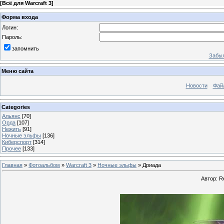
[
Всё для Warcraft 3
]
Форма входа
Логин:
Пароль:
запомнить
Забыл
Меню сайта
Новости
Фай
Categories
Альянс
[70]
Орда
[107]
Нежить
[91]
Ночные эльфы
[136]
Киберспорт
[314]
Прочее
[133]
Главная
»
Фотоальбом
»
Warcraft 3
»
Ночные эльфы
» Дриада
Автор: R