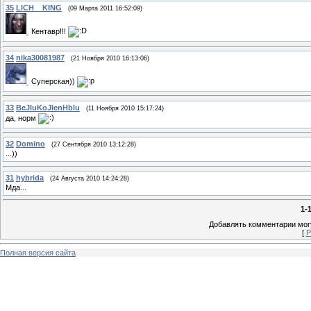
35
LICH__KING
(09 Марта 2011 16:52:09)
Кентавр!!!
34
nika30081987
(21 Ноября 2010 16:13:06)
Суперская))
33
BeJIuKoJIenHblu
(11 Ноября 2010 15:17:24)
да, норм
32
Domino
(27 Сентября 2010 13:12:28)
...))
31
hybrida
(24 Августа 2010 14:24:28)
Мда...
1-
Добавлять комментарии могу
[
Р
Полная версия сайта