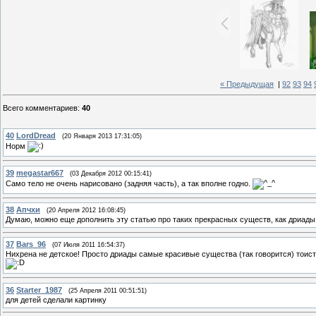
« Предыдущая
|
92
93
94
Всего комментариев
:
40
40
LordDread
(20 Января 2013 17:31:05)
Норм
39
megastar667
(03 Декабря 2012 00:15:41)
Само тело не очень нарисовано (задняя часть), а так вполне годно.
38
Апчхи
(20 Апреля 2012 16:08:45)
Думаю, можно еще дополнить эту статью про таких прекрасных существ, как дриады: h
37
Bars_96
(07 Июля 2011 16:54:37)
Нихрена не детское! Просто дриады самые красивые существа (так говорится) тоисть
36
Starter_1987
(25 Апреля 2011 00:51:51)
для детей сделали картинку