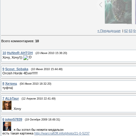
« Предыдущая
|
62
63
6
Всего комментариев
:
10
10
HuNteR-AHTOH
(23 Июня 2010 15:36:20)
Хочу, Хочу!))
9
Scout_Sobaka
(10 Июня 2010 15:44:48)
Orcish Horde 4Ever!!!!!!
8
Хитрец
(04 Июня 2010 18:32:20)
туфта)
7
ALbTaur
(12 Апреля 2010 22:41:49)
Хочу
6
joker57839
(19 Октября 2009 18:49:31)
я бы хотел бы нежити медальон
есть такая картинка
http://warcraft3ft.info/photo/21-0-5237