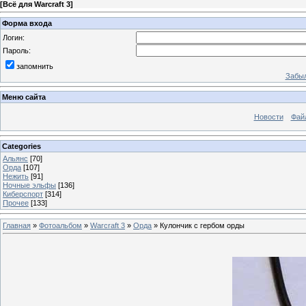
[
Всё для Warcraft 3
]
Форма входа
Логин:
Пароль:
запомнить
Забыл
Меню сайта
Новости
Фай
Categories
Альянс
[70]
Орда
[107]
Нежить
[91]
Ночные эльфы
[136]
Киберспорт
[314]
Прочее
[133]
Главная
»
Фотоальбом
»
Warcraft 3
»
Орда
» Кулончик с гербом орды