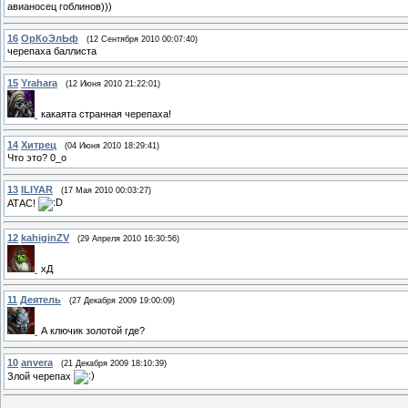
авианосец гоблинов)))
16
ОрКоЭлЬф
(12 Сентября 2010 00:07:40)
черепаха баллиста
15
Yrahara
(12 Июня 2010 21:22:01)
какаята странная черепаха!
14
Хитрец
(04 Июня 2010 18:29:41)
Что это? 0_о
13
ILIYAR
(17 Мая 2010 00:03:27)
АТАС!
12
kahiginZV
(29 Апреля 2010 16:30:56)
хД
11
Деятель
(27 Декабря 2009 19:00:09)
А ключик золотой где?
10
anvera
(21 Декабря 2009 18:10:39)
Злой черепах