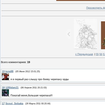
Просмотреть ф
« Предыдущая
|
55
56
5
Всего комментариев
:
19
19
koja98
(05 Июня 2012 15:01:25)
я в первый раз слышу про боеву черепаху орды
18
12Illidan21
(06 Апреля 2011 20:21:03)
Покатай меня,большая черепаха!!!
17
Scout_Sobaka
(26 Марта 2011 00:20:44)