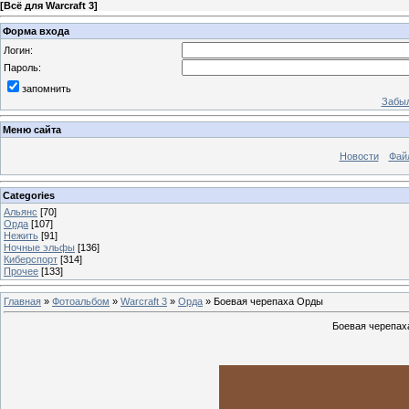
[
Всё для Warcraft 3
]
Форма входа
Логин:
Пароль:
запомнить
Забыл
Меню сайта
Новости
Фай
Categories
Альянс
[70]
Орда
[107]
Нежить
[91]
Ночные эльфы
[136]
Киберспорт
[314]
Прочее
[133]
Главная
»
Фотоальбом
»
Warcraft 3
»
Орда
» Боевая черепаха Орды
Боевая черепаха 