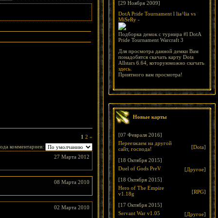
[29 Ноября 2009]
DotA Pride Tournament l lia^lia vs
MiSeRy
-
Подборка демок с турнира #l DotA
Pride Tournament Warcraft 3
Для просмотра данной демки Вам
понадобятся скачать карту Dota
Allstars 6.64, которуюможно скачать
здесь.
Приятного вам просмотра!
Новые карты
[07 Февраля 2016]
1
2
»
Переезжаем на другой
ода комментариев:
[
Dota
]
сайт, господа!
27 Марта 2012
[18 Октября 2015]
Duel of Gods PreV
[
Другое
]
[18 Октября 2015]
08 Марта 2010
Hero of The Empire
[
RPG
]
v1.18g
[17 Октября 2015]
02 Марта 2010
Servant War v1.05
[
Другое
]