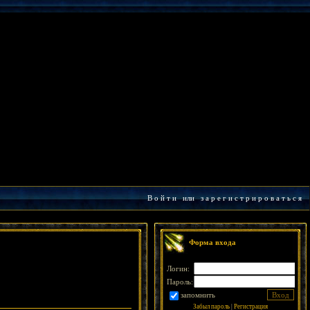
В о й т и
или
з а р е г и с т р и р о в а т ь с я
Форма входа
Логин:
Пароль:
запомнить
Забыл пароль
|
Регистрация