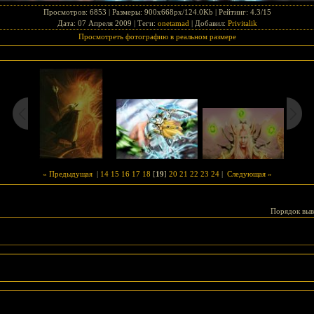
Просмотров
: 6853 |
Размеры
: 900x668px/124.0Kb |
Рейтинг
: 4.3/15
Дата
: 07 Апреля 2009 |
Теги
:
onetamad
|
Добавил
:
Privitalik
Просмотреть фотографию в реальном размере
« Предыдущая
|
14
15
16
17
18
[
19
]
20
21
22
23
24
|
Следующая »
Порядок выв