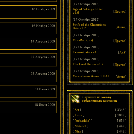
[17 Октября 2015]
18 Ноября 2009
Age of Vikings Edited
[
Другое
]
v1.6
[17 Октября 2015]
Strife of the Champions
16 Ноября 2009
[
Arena
]
Beta v1.2
[17 Октября 2015]
VirusBoll (rus)
[
Другое
]
14 Августа 2009
[17 Октября 2015]
Exterminators v1
[
AoS
]
07 Августа 2009
[17 Октября 2015]
The Lord Heroes v1.2
[
Другое
]
[17 Октября 2015]
03 Августа 2009
Versus heroe Arena 1.0 AI
[
Arena
]
31 Июля 2009
5 лучших по кол-ву
добавленных картинок
18 Июня 2009
[
Set
]
[
3348
]
[
Loire
]
[
1089
]
[
[stebashka]
]
[
654
]
[
Metanol
]
[
442
]
[
Nira
]
[
442
]