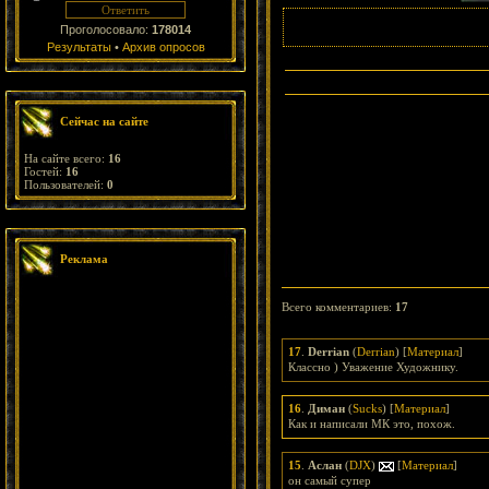
Проголосовало:
178014
Результаты
•
Архив опросов
Сейчас на сайте
На сайте всего:
16
Гостей:
16
Пользователей:
0
Реклама
Всего комментариев
:
17
17
.
Derrian
(
Derrian
) [
Материал
]
Классно ) Уважение Художнику.
16
.
Диман
(
Sucks
) [
Материал
]
Как и написали МК это, похож.
15
.
Аслан
(
DJX
)
[
Материал
]
он самый супер