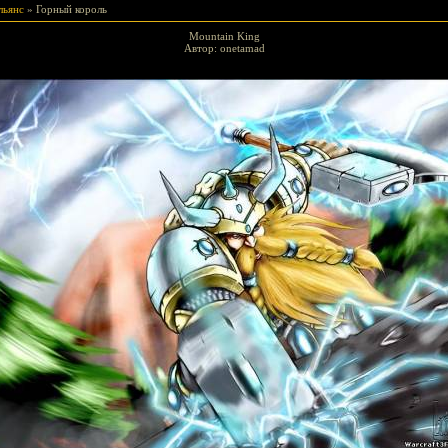
льянс
» Горный король
Mountain King
Автор: onetamad