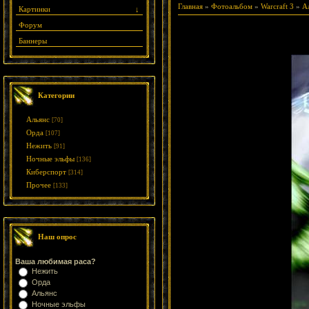
Главная
»
Фотоальбом
»
Warcraft 3
»
А
Картинки
↓
Форум
Баннеры
Категории
Альянс
[70]
Орда
[107]
Нежить
[91]
Ночные эльфы
[136]
Киберспорт
[314]
Прочее
[133]
Наш опрос
Ваша любимая раса?
Нежить
Орда
Альянс
Ночные эльфы