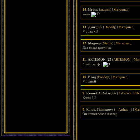
14
.
Игорь
(
macter
) [
Материал
]
клева
13
.
Дмитрий
(
Dedodj
) [
Материал
]
Мурад xD
12
.
Мадияр
(
Madik
) [
Материал
]
Даа яркая картинка
11
.
ARTEMON_23
(
ARTEMON
) [
Мат
Злой дварф !
10
.
Влад
(
FooNty
) [
Материал
]
Мощный
9
.
RzoneE.C.ZoGr666
(
Z-O-G-R_SPR
Клево !!!
8
.
Raivis Filimonovs
(
-_Arthas_-
) [
Мат
Он использовал Аватар