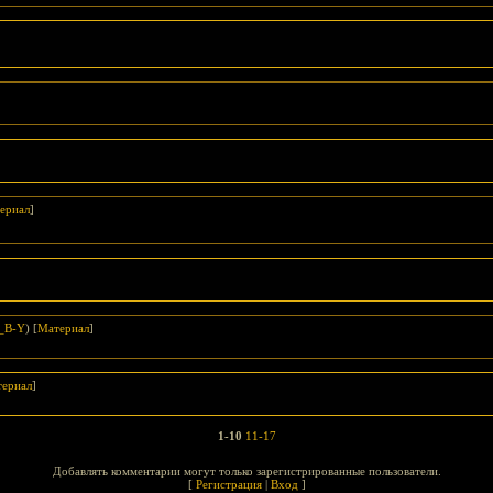
ериал
]
_B-Y
) [
Материал
]
ериал
]
1-10
11-17
Добавлять комментарии могут только зарегистрированные пользователи.
[
Регистрация
|
Вход
]