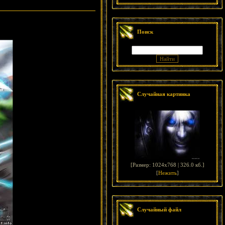
Поиск
Случайная картинка
[
Размер: 1024x768 | 326.0 кб.
]
[
Нежить
]
Случайный файл