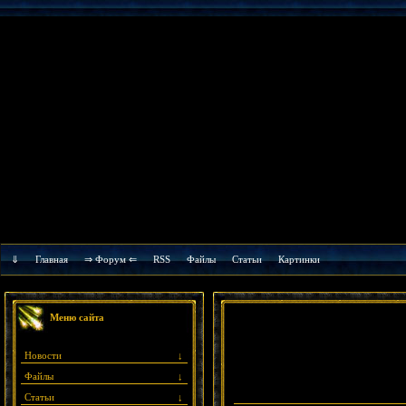
⇓
Главная
⇒ Форум ⇐
RSS
Файлы
Cтатьи
Картинки
Меню сайта
Новости
↓
Файлы
↓
Статьи
↓