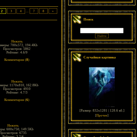
2
3
4
...
7
8
»
Поиск
Нежить
змеры: 700x572, 194.4Kb
Просмотров: 5862
Рейтинг: 4.6/9
Случайная картинка
Комментарии (
8
)
Нежить
змеры: 1170x810, 162.8Kb
Просмотров: 4910
Рейтинг: 4.7/3
Комментарии (
6
)
[
Размер: 832x1281 | 128.6 кб.
]
[
Прочее
]
Нежить
еры: 600x750, 149.5Kb
Просмотров: 6735
Рейтинг: 3.2/4