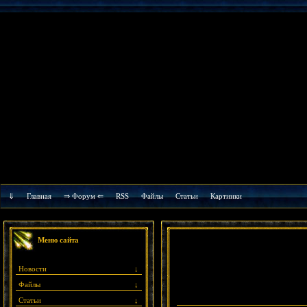
⇓
Главная
⇒ Форум ⇐
RSS
Файлы
Cтатьи
Картинки
Меню сайта
Новости
↓
Файлы
↓
Статьи
↓