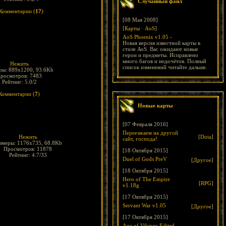
Случайный файл
Комментарии (
17
)
[08 Мая 2008]
[
Карты
·
AoS
]
AoS Phoenix v1.05
-
Новая версия известной карты в
стиле АоS. Вас ожидают новые
герои и предметы. Исправлено
много багов и недочётов. Полный
Нежить
список изменений читайте дальше.
ры: 889x1200, 93.6Kb
росмотров: 7483
Рейтинг: 5.0/2
Комментарии (
7
)
Новые карты
[07 Февраля 2016]
Переезжаем на другой
Нежить
[
Dota
]
сайт, господа!
змеры: 1176x735, 68.8Kb
Просмотров: 11878
[18 Октября 2015]
Рейтинг: 4.7/33
Duel of Gods PreV
[
Другое
]
[18 Октября 2015]
Hero of The Empire
[
RPG
]
v1.18g
[17 Октября 2015]
Servant War v1.05
[
Другое
]
[17 Октября 2015]
Age of Vikings Edited