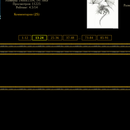
Размеры: 1488x1104, 147.6Kb
Просмотров: 11225
Разм
Рейтинг: 4.5/14
Комментарии (
25
)
1-12
13-24
25-36
37-48
...
73-84
85-91