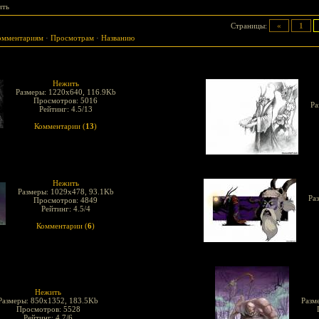
ить
Страницы
:
«
1
омментариям
·
Просмотрам
·
Названию
Нежить
Размеры: 1220x640, 116.9Kb
Просмотров: 5016
Ра
Рейтинг: 4.5/13
Комментарии (
13
)
Нежить
Размеры: 1029x478, 93.1Kb
Ра
Просмотров: 4849
Рейтинг: 4.5/4
Комментарии (
6
)
Нежить
Размеры: 850x1352, 183.5Kb
Разм
Просмотров: 5528
Рейтинг: 4.7/6