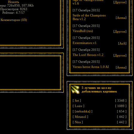
Нежить
[
Другое
]
v1.6
еры: 726x850, 107.9Kb
Просмотров: 8263
[17 Октября 2015]
Рейтинг: 4.7/17
Strife of the Champions
[
Arena
]
Beta v1.2
Комментарии (
13
)
[17 Октября 2015]
VirusBoll (rus)
[
Другое
]
[17 Октября 2015]
Exterminators v1
[
AoS
]
[17 Октября 2015]
The Lord Heroes v1.2
[
Другое
]
[17 Октября 2015]
Versus heroe Arena 1.0 AI
[
Arena
]
5 лучших по кол-ву
добавленных картинок
[
Set
]
[
3348
]
[
Loire
]
[
1089
]
[
[stebashka]
]
[
654
]
[
Metanol
]
[
442
]
[
Nira
]
[
442
]