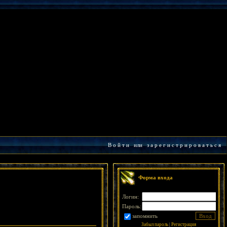
В о й т и
или
з а р е г и с т р и р о в а т ь с я
Форма входа
Логин:
Пароль:
запомнить
Забыл пароль
|
Регистрация