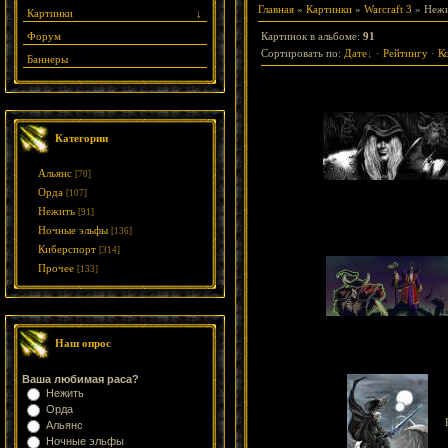
Главная
»
Картинки
»
Warcraft 3
» Неж
Картинки
↓
Форум
Картинок в альбоме
:
91
Сортировать по
:
Дате
·
Рейтингу
·
К
Баннеры
Категории
Альянс
[70]
Орда
[107]
Нежить
[91]
Ночные эльфы
[136]
Киберспорт
[314]
Прочее
[133]
Наш опрос
Ваша любимая раса?
Нежить
Орда
Альянс
Ночные эльфы