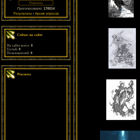
Проголосовало:
178014
Результаты
•
Архив опросов
Сейчас на сайте
На сайте всего:
8
Гостей:
8
Пользователей:
0
Реклама