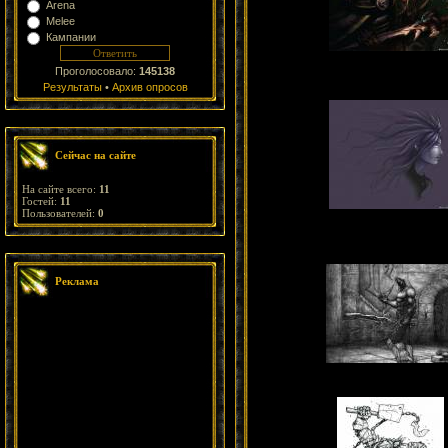
Arena
Melee
Кампании
Проголосовало:
145138
Результаты
•
Архив опросов
Сейчас на сайте
На сайте всего:
11
Гостей:
11
Пользователей:
0
Реклама