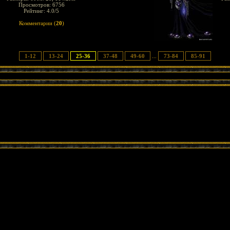
Просмотров: 6756
Рейтинг: 4.0/5
Комментарии (
20
)
1-12
13-24
25-36
37-48
49-60
...
73-84
85-91