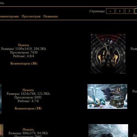
ить
Страницы
:
«
1
2
омментариям
·
Просмотрам
·
Названию
Нежить
Размеры: 1109x1419, 184.3Kb
Раз
Просмотров: 7430
Рейтинг: 4.8/4
Комментарии (
16
)
Нежить
Ра
Размеры: 1024x768, 121.9Kb
Просмотров: 6991
Рейтинг: 4.7/6
Комментарии (
19
)
Нежить
Размеры: 800x579, 84.9Kb
Ра
Просмотров: 7995