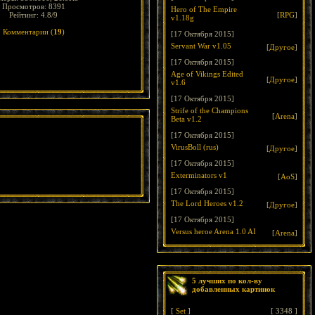
Просмотров: 8391
Hero of The Empire
Рейтинг: 4.8/9
[
RPG
]
v1.18g
Комментарии (
19
)
[17 Октября 2015]
Servant War v1.05
[
Другое
]
[17 Октября 2015]
Age of Vikings Edited
[
Другое
]
v1.6
[17 Октября 2015]
Strife of the Champions
[
Arena
]
Beta v1.2
[17 Октября 2015]
VirusBoll (rus)
[
Другое
]
[17 Октября 2015]
Exterminators v1
[
AoS
]
[17 Октября 2015]
The Lord Heroes v1.2
[
Другое
]
[17 Октября 2015]
Versus heroe Arena 1.0 AI
[
Arena
]
5 лучших по кол-ву
добавленных картинок
[
Set
]
[
3348
]