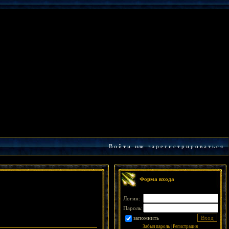
В о й т и
или
з а р е г и с т р и р о в а т ь с я
Форма входа
Логин:
Пароль:
запомнить
Забыл пароль
|
Регистрация