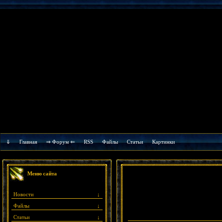
⇓
Главная
⇒ Форум ⇐
RSS
Файлы
Cтатьи
Картинки
Меню сайта
Новости
↓
Файлы
↓
Статьи
↓