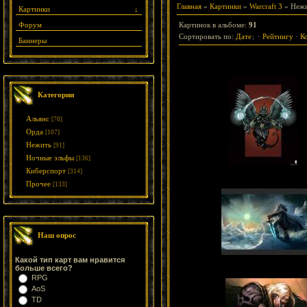
Главная
»
Картинки
»
Warcraft 3
» Неж
Картинки
↓
Форум
Картинок в альбоме
:
91
Сортировать по
:
Дате
·
Рейтингу
·
К
Баннеры
Категории
Альянс
[70]
Орда
[107]
Нежить
[91]
Ночные эльфы
[136]
Киберспорт
[314]
Прочее
[133]
Наш опрос
Какой тип карт вам нравится
больше всего?
RPG
AoS
TD