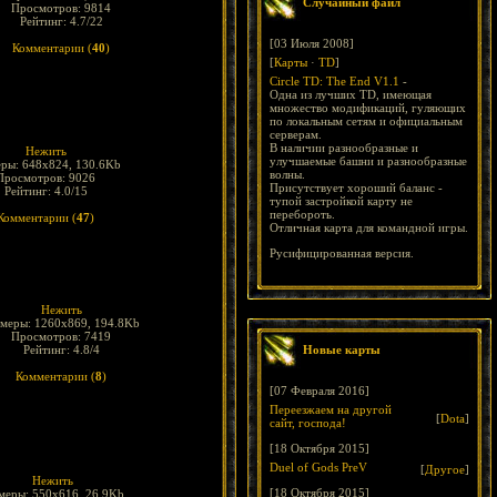
Случайный файл
Просмотров: 9814
Рейтинг: 4.7/22
[03 Июля 2008]
Комментарии (
40
)
[
Карты
·
TD
]
Circle TD: The End V1.1
-
Одна из лучших TD, имеющая
множество модификаций, гуляющих
по локальным сетям и официальным
серверам.
В наличии разнообразные и
Нежить
улучшаемые башни и разнообразные
еры: 648x824, 130.6Kb
волны.
Просмотров: 9026
Присутствует хороший баланс -
Рейтинг: 4.0/15
тупой застройкой карту не
перебороть.
Комментарии (
47
)
Отличная карта для командной игры.
Русифицированная версия.
Нежить
змеры: 1260x869, 194.8Kb
Просмотров: 7419
Рейтинг: 4.8/4
Новые карты
Комментарии (
8
)
[07 Февраля 2016]
Переезжаем на другой
[
Dota
]
сайт, господа!
[18 Октября 2015]
Duel of Gods PreV
[
Другое
]
Нежить
[18 Октября 2015]
меры: 550x616, 26.9Kb