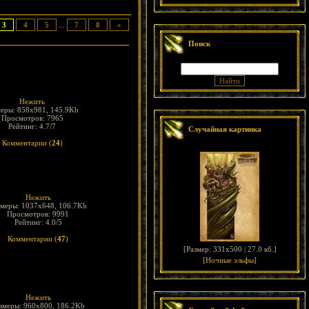
3
4
5
...
7
8
»
Поиск
Нежить
меры: 858x981, 145.9Kb
Просмотров: 7965
Рейтинг: 4.7/7
Случайная картинка
Комментарии (
24
)
Нежить
змеры: 1037x648, 106.7Kb
Просмотров: 9991
Рейтинг: 4.0/5
Комментарии (
47
)
[
Размер: 331x500 | 27.0 кб.
]
[
Ночные эльфы
]
Нежить
змеры: 960x800, 186.2Kb