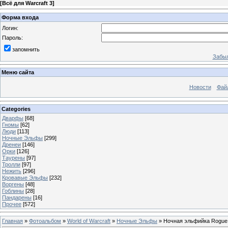
[
Всё для Warcraft 3
]
Форма входа
Логин:
Пароль:
запомнить
Забыл
Меню сайта
Новости
Фай
Categories
Дварфы
[68]
Гномы
[62]
Люди
[113]
Ночные Эльфы
[299]
Дренеи
[146]
Орки
[126]
Таурены
[97]
Тролли
[97]
Нежить
[296]
Кровавые Эльфы
[232]
Воргены
[48]
Гоблины
[28]
Пандарены
[16]
Прочее
[572]
Главная
»
Фотоальбом
»
World of Warcraft
»
Ночные Эльфы
» Ночная эльфийка Rogue