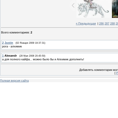
« Предыдущая
|
286
287
288
2
Всего комментариев
:
2
2
Justin
(02 Января 2009 19:37:31)
рога - алхимик
1
Alexandr
(28 Мая 2008 20:45:50)
а для полного кайфа... можно было бы и Алхимик дополнить!
Добавлять комментарии могу
[
Р
Полная версия сайта