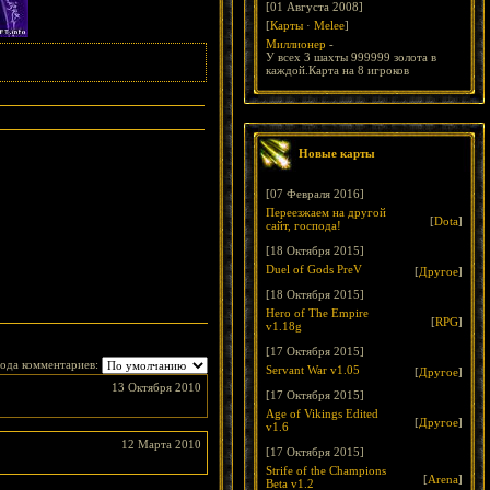
[01 Августа 2008]
[
Карты
·
Melee
]
Миллионер
-
У всех 3 шахты 999999 золота в
каждой.Карта на 8 игроков
Новые карты
[07 Февраля 2016]
Переезжаем на другой
[
Dota
]
сайт, господа!
[18 Октября 2015]
Duel of Gods PreV
[
Другое
]
[18 Октября 2015]
Hero of The Empire
[
RPG
]
v1.18g
[17 Октября 2015]
ода комментариев:
Servant War v1.05
[
Другое
]
13 Октября 2010
[17 Октября 2015]
Age of Vikings Edited
[
Другое
]
v1.6
12 Марта 2010
[17 Октября 2015]
Strife of the Champions
[
Arena
]
Beta v1.2