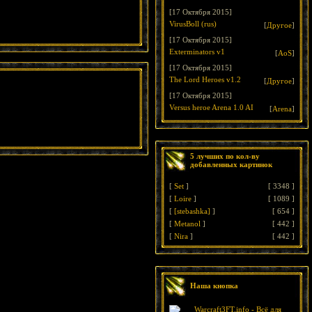
[17 Октября 2015]
VirusBoll (rus)
[
Другое
]
[17 Октября 2015]
Exterminators v1
[
AoS
]
[17 Октября 2015]
The Lord Heroes v1.2
[
Другое
]
[17 Октября 2015]
Versus heroe Arena 1.0 AI
[
Arena
]
5 лучших по кол-ву
добавленных картинок
[
Set
]
[
3348
]
[
Loire
]
[
1089
]
[
[stebashka]
]
[
654
]
[
Metanol
]
[
442
]
[
Nira
]
[
442
]
Наша кнопка