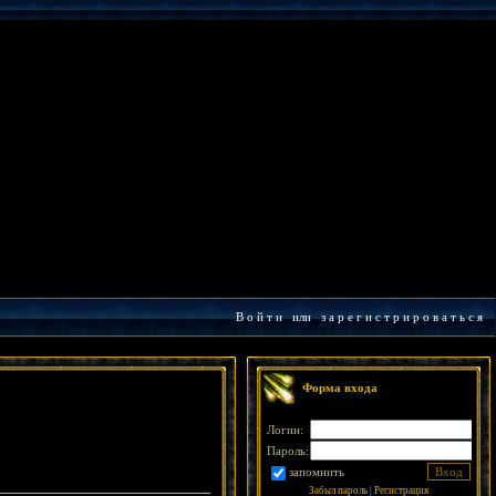
В о й т и
или
з а р е г и с т р и р о в а т ь с я
Форма входа
Логин:
Пароль:
запомнить
Забыл пароль
|
Регистрация