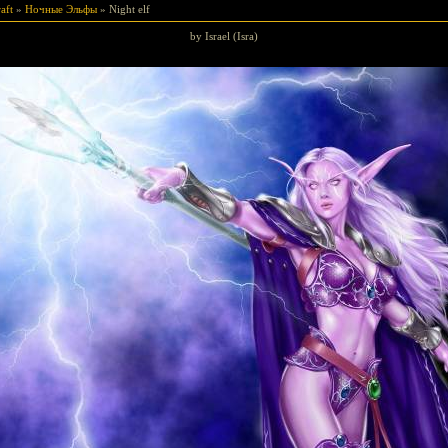
aft
»
Ночные Эльфы
» Night elf
by Israel (Isra)