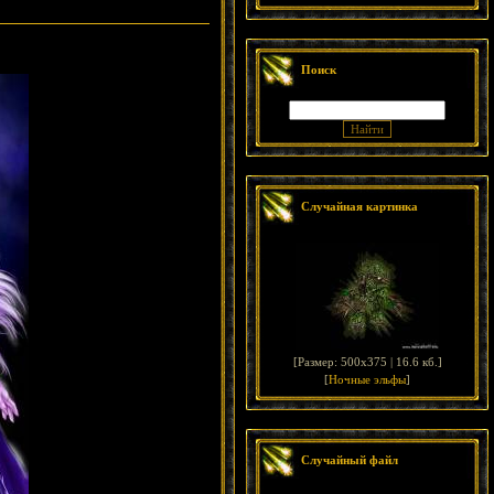
Поиск
Случайная картинка
[
Размер: 500x375 | 16.6 кб.
]
[
Ночные эльфы
]
Случайный файл