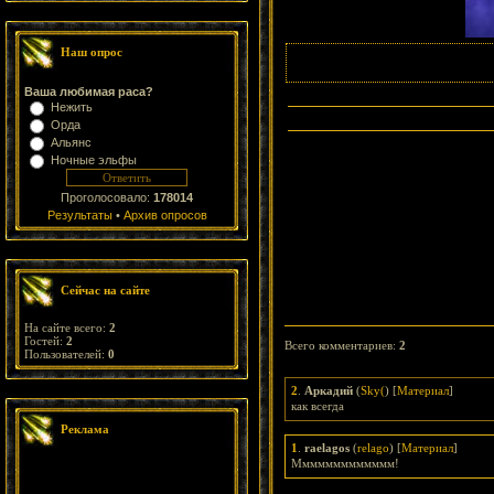
Наш опрос
Ваша любимая раса?
Нежить
Орда
Альянс
Ночные эльфы
Проголосовало:
178014
Результаты
•
Архив опросов
Сейчас на сайте
На сайте всего:
2
Гостей:
2
Всего комментариев
:
2
Пользователей:
0
2
.
Аркадий
(
Sky(
) [
Материал
]
как всегда
Реклама
1
.
raelagos
(
relago
) [
Материал
]
Ммммммммммммм!