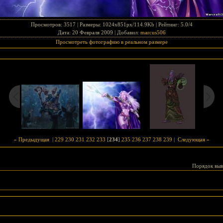
Просмотров
: 3517 |
Размеры
: 1024x851px/114.9Kb |
Рейтинг
: 5.0/4
Дата
: 20 Февраля 2009 |
Добавил
:
marcus506
Просмотреть фотографию в реальном размере
« Предыдущая
|
229
230
231
232
233
[
234
]
235
236
237
238
239
|
Следующая »
Порядок выв