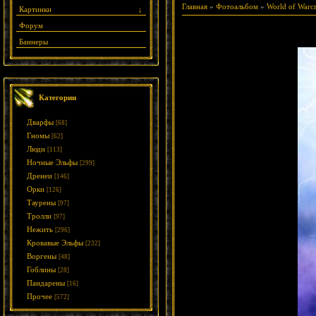
Главная
»
Фотоальбом
»
World of Warcr
Картинки
↓
Форум
Баннеры
Категории
Дварфы
[68]
Гномы
[62]
Люди
[113]
Ночные Эльфы
[299]
Дренеи
[146]
Орки
[126]
Таурены
[97]
Тролли
[97]
Нежить
[296]
Кровавые Эльфы
[232]
Воргены
[48]
Гоблины
[28]
Пандарены
[16]
Прочее
[572]