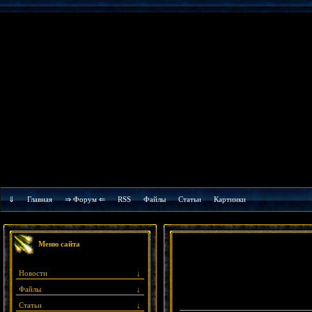
⇓
Главная
⇒ Форум ⇐
RSS
Файлы
Cтатьи
Картинки
Меню сайта
Новости
↓
Файлы
↓
Статьи
↓