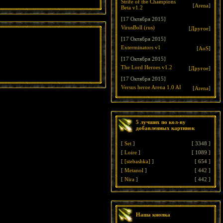
Strife of the Champions
[
Arena
]
Beta v1.2
[17 Октября 2015]
VirusBoll (rus)
[
Другое
]
[17 Октября 2015]
Exterminators v1
[
AoS
]
[17 Октября 2015]
The Lord Heroes v1.2
[
Другое
]
[17 Октября 2015]
Versus heroe Arena 1.0 AI
[
Arena
]
5 лучших по кол-ву
добавленных картинок
[
Set
]
[
3348
]
[
Loire
]
[
1089
]
[
[stebashka]
]
[
654
]
[
Metanol
]
[
442
]
[
Nira
]
[
442
]
Наша кнопка