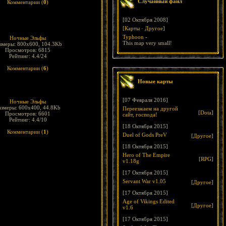
Случайный файл
Комментарии (
0
)
[02 Октября 2008]
[
Карты
·
Другое
]
Typhoon
-
Ночные Эльфы
This map very small!
змеры: 800x600, 104.3Kb
Просмотров: 6815
Рейтинг: 4.4/24
Комментарии (
6
)
Новые карты
[07 Февраля 2016]
Ночные Эльфы
азмеры: 600x400, 44.8Kb
Переезжаем на другой
[
Dota
]
Просмотров: 6601
сайт, господа!
Рейтинг: 4.4/10
[18 Октября 2015]
Комментарии (
1
)
Duel of Gods PreV
[
Другое
]
[18 Октября 2015]
Hero of The Empire
[
RPG
]
v1.18g
[17 Октября 2015]
Servant War v1.05
[
Другое
]
[17 Октября 2015]
Age of Vikings Edited
[
Другое
]
v1.6
[17 Октября 2015]