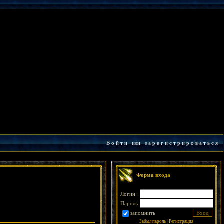
В о й т и
или
з а р е г и с т р и р о в а т ь с я
Форма входа
Логин:
Пароль:
запомнить
Забыл пароль
|
Регистрация