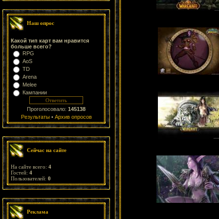
Наш опрос
Какой тип карт вам нравится
больше всего?
RPG
AoS
TD
Arena
Melee
Кампании
Проголосовало:
145138
Результаты
•
Архив опросов
Сейчас на сайте
На сайте всего:
4
Гостей:
4
Пользователей:
0
Реклама