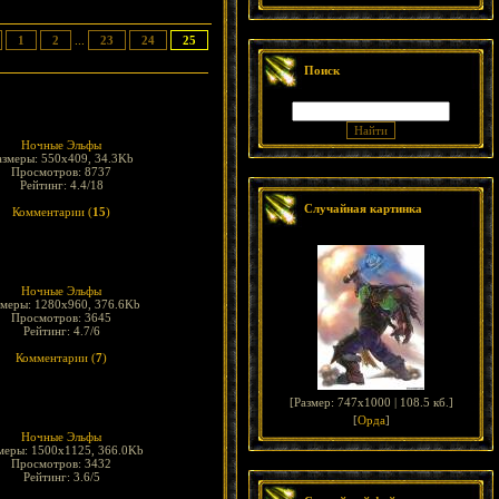
1
2
...
23
24
25
Поиск
Ночные Эльфы
азмеры: 550x409, 34.3Kb
Просмотров: 8737
Рейтинг: 4.4/18
Случайная картинка
Комментарии (
15
)
Ночные Эльфы
змеры: 1280x960, 376.6Kb
Просмотров: 3645
Рейтинг: 4.7/6
Комментарии (
7
)
[
Размер: 747x1000 | 108.5 кб.
]
[
Орда
]
Ночные Эльфы
меры: 1500x1125, 366.0Kb
Просмотров: 3432
Рейтинг: 3.6/5