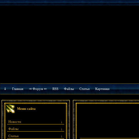
⇓
Главная
⇒ Форум ⇐
RSS
Файлы
Cтатьи
Картинки
Меню сайта
Новости
↓
Файлы
↓
Статьи
↓