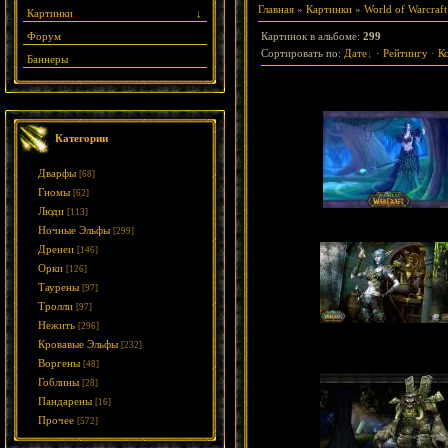
Главная
»
Картинки
»
World of Warcraft
Картинки
↓
Форум
Картинок в альбоме
:
299
Сортировать по
:
Дате
·
Рейтингу
·
К
Баннеры
Категории
Дварфы
[68]
Гномы
[62]
Люди
[113]
Ночные Эльфы
[299]
Дренеи
[146]
Орки
[126]
Таурены
[97]
Тролли
[97]
Нежить
[296]
Кровавые Эльфы
[232]
Воргены
[48]
Гоблины
[28]
Пандарены
[16]
Прочее
[572]