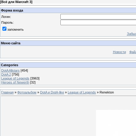
[
Всё для Warcraft 3
]
Форма входа
Логин:
Пароль:
запомнить
Забыл
Меню сайта
Новости
Фай
Categories
DotA Allstars
[454]
DotA 2
[756]
League of Legends
[3963]
Heroes of Newerth
[32]
Главная
»
Фотоальбом
»
DotA и DotA-like
»
League of Legends
» Renekton