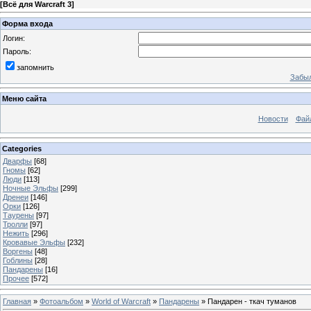
[
Всё для Warcraft 3
]
Форма входа
Логин:
Пароль:
запомнить
Забыл
Меню сайта
Новости
Фай
Categories
Дварфы
[68]
Гномы
[62]
Люди
[113]
Ночные Эльфы
[299]
Дренеи
[146]
Орки
[126]
Таурены
[97]
Тролли
[97]
Нежить
[296]
Кровавые Эльфы
[232]
Воргены
[48]
Гоблины
[28]
Пандарены
[16]
Прочее
[572]
Главная
»
Фотоальбом
»
World of Warcraft
»
Пандарены
» Пандарен - ткач туманов