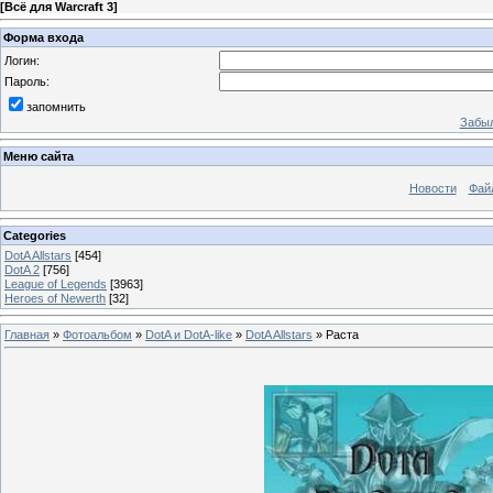
[
Всё для Warcraft 3
]
Форма входа
Логин:
Пароль:
запомнить
Забыл
Меню сайта
Новости
Фай
Categories
DotA Allstars
[454]
DotA 2
[756]
League of Legends
[3963]
Heroes of Newerth
[32]
Главная
»
Фотоальбом
»
DotA и DotA-like
»
DotA Allstars
» Раста