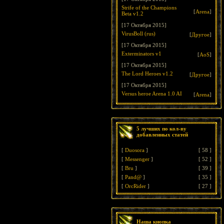
Strife of the Champions
[
Arena
]
Beta v1.2
[17 Октября 2015]
VirusBoll (rus)
[
Другое
]
[17 Октября 2015]
Exterminators v1
[
AoS
]
[17 Октября 2015]
The Lord Heroes v1.2
[
Другое
]
[17 Октября 2015]
Versus heroe Arena 1.0 AI
[
Arena
]
5 лучших по кол-ву
добавленных статей
[
Duosora
]
[
58
]
[
Messenger
]
[
52
]
[
Bru
]
[
39
]
[
Pand@
]
[
35
]
[
OrcRider
]
[
27
]
Наша кнопка