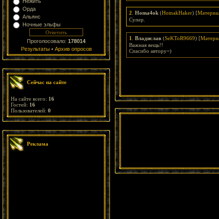
Нежить
Орда
2
.
Homa4ok
(
HomakHaker
) [
Материа
Альянс
Супер.
Ночные эльфы
1
.
Владислав
(
SeKToR9669
) [
Матери
Проголосовало:
178014
Важная вещь!!
Результаты
•
Архив опросов
Спасибо автору=)
Сейчас на сайте
На сайте всего:
16
Гостей:
16
Пользователей:
0
Реклама