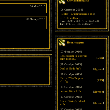
Случайный файл
28 Мая 2010
[06 Сентября 2008]
[
Replay
·
С чемпионатов 1х1
]
GG.ToD vs Happy
-
08 Января 2010
Дата: 06.09.2008. Игра: WarCraft.
Тип: 1v1. GG.ToD vs Happy.
Новые карты
[07 Февраля 2016]
Переезжаем на другой
[
Dota
]
сайт, господа!
[18 Октября 2015]
Duel of Gods PreV
[
Другое
]
[18 Октября 2015]
Hero of The Empire
[
RPG
]
v1.18g
[17 Октября 2015]
Servant War v1.05
[
Другое
]
[17 Октября 2015]
Age of Vikings Edited
[
Другое
]
v1.6
[17 Октября 2015]