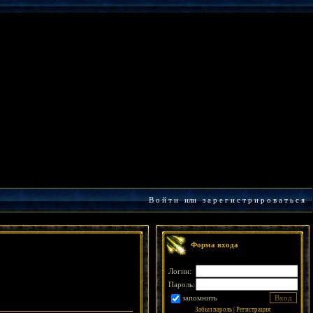
В о й т и
или
з а р е г и с т р и р о в а т ь с я
Форма входа
Логин:
Пароль:
запомнить
Забыл пароль
|
Регистрация