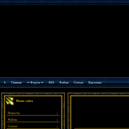
⇓
Главная
⇒ Форум ⇐
RSS
Файлы
Cтатьи
Картинки
Меню сайта
Новости
↓
Файлы
↓
Статьи
↓