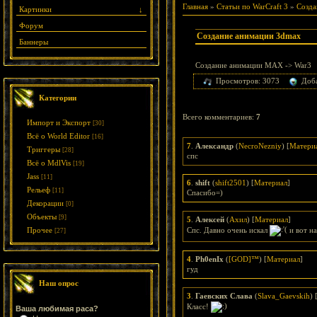
Главная
»
Статьи по WarCraft 3
»
Созда
Картинки
↓
Форум
Создание анимации 3dmax
Баннеры
Создание анимации MAX -> War3
Просмотров: 3073
Доб
Категории
Всего комментариев
:
7
Импорт и Экспорт
[30]
Всё о World Editor
[16]
7
.
Александр
(
NecroNezniy
) [
Матери
Триггеры
[28]
спс
Всё о MdlVis
[19]
Jass
[11]
6
.
shift
(
shift2501
) [
Материал
]
Рельеф
[11]
Спасибо=)
Декорации
[0]
Объекты
[9]
5
.
Алексей
(
Ахил
) [
Материал
]
Спс. Давно очень искал
и вот н
Прочее
[27]
4
.
Ph0enIx
(
[GOD]™
) [
Материал
]
гуд
Наш опрос
3
.
Гаевских Слава
(
Slava_Gaevskih
) 
Класс!
Ваша любимая раса?