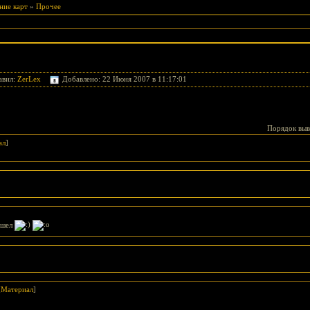
ние карт
»
Прочее
авил:
ZerLex
Добавлено: 22 Июня 2007 в 11:17:01
Порядок выв
ал
]
ашел
[
Материал
]