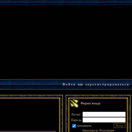
В о й т и
или
з а р е г и с т р и р о в а т ь с я
Форма входа
Логин:
Пароль:
запомнить
Забыл пароль
|
Регистрация