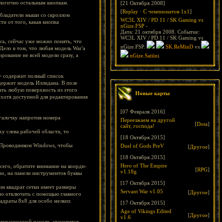
алогично остальным кнопкам.
[21 Октября 2008]
[
Replay
·
С чемпионатов 1х1
]
обладатели мыши со скроллом
WC3L XIV / PD 11 / SK Gaming vs
и от того, какая кнопка
nGize.FSP
-
Дата: 21 октября 2008. Событие:
WC3L XIV / PD 11 / SK Gaming vs
сь, сейчас уже можно понять, что
nGize.FSP.
SK.ReMinD
vs
 Дело в том, что любая модель War'а
рование не всей модели сразу, а
nGize.Satiini
.
т> содержит полный список
держит модель Иллидана. В поле
ать любую поверхность из этого
Новые карты
 (хотя доступной для редактирования
[07 Февраля 2016]
 галочку напротив номера
Переезжаем на другой
[
Dota
]
сайт, господа!
у слева рабочей области, то
[18 Октября 2015]
ся Проводником Windows, чтобы
Duel of Gods PreV
[
Другое
]
[18 Октября 2015]
Hero of The Empire
сего, обратите внимание на коорди-
[
RPG
]
v1.18g
аво, на панели инструментов буквы
[17 Октября 2015]
ин квадрат сетки имеет размеры
Servant War v1.05
[
Другое
]
ожно отключить с помощью главного
вадраты 8x8 для особо мелких
[17 Октября 2015]
Age of Vikings Edited
[
Другое
]
v1.6
авигационной панели, становится