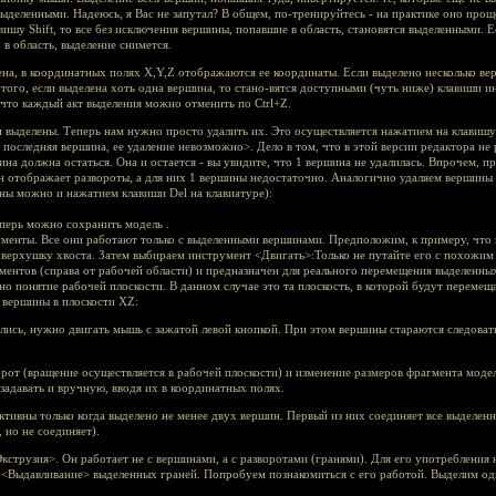
ыделенными. Надеюсь, я Вас не запутал? В общем, по-тренируйтесь - на практике оно проще
ишу Shift, то все без исключения вершины, попавшие в область, становятся выделенными. Ес
х в область, выделение снимется.
ена, в координатных полях X,Y,Z отображаются ее координаты. Если выделено несколько ве
того, если выделена хоть одна вершина, то стано-вятся доступными (чуть ниже) клавиши и
 что каждый акт выделения можно отменить по Ctrl+Z.
и выделены. Теперь нам нужно просто удалить их. Это осуществляется нажатием на клавиш
 последняя вершина, ее удаление невозможно>. Дело в том, что в этой версии редактора не
на должна остаться. Она и остается - вы увидите, что 1 вершина не удалилась. Впрочем, при
Он отображает развороты, а для них 1 вершины недостаточно. Аналогично удаляем вершин
ины можно и нажатием клавиши Del на клавиатуре):
еперь можно сохранить модель .
менты. Все они работают только с выделенными вершинами. Предположим, к примеру, что 
 верхушку хвоста. Затем выбираем инструмент <Двигать>:Только не путайте его с похожим
ментов (справа от рабочей области) и предназначен для реального перемещения выделенных
о понятие рабочей плоскости. В данном случае это та плоскость, в которой будут переме
 вершины в плоскости XZ:
ись, нужно двигать мышь с зажатой левой кнопкой. При этом вершины стараются следоват
рот (вращение осуществляется в рабочей плоскости) и изменение размеров фрагмента модел
адавать и вручную, вводя их в координатных полях.
тивны только когда выделено не менее двух вершин. Первый из них соединяет все выделенн
 но не соединяет).
кструзия>. Он работает не с вершинами, а с разворотами (гранями). Для его употребления
т <Выдавливание> выделенных граней. Попробуем познакомиться с его работой. Выделим одн