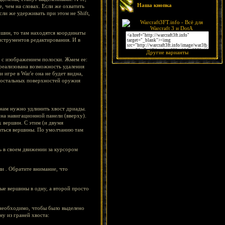
Наша кнопка
, чем на словах. Если же охватить
ли же удерживать при этом не Shift,
ршин, то там находятся координаты
нструментов редактирования. И в
Другие варианты
у с изображением полоски. Жмем ее:
 реализована возможность удаления
 игре в War'е она не будет видна,
ы остальных поверхностей оружия
нам нужно удлинить хвост дриады.
 на навигационной панели (вверху).
 вершин. С этим (и двумя
щаться вершины. По умолчанию там
ь в своем движении за курсором
и . Обратите внимание, что
ые вершины в одну, а второй просто
 необходимо, чтобы было выделено
у из граней хвоста: