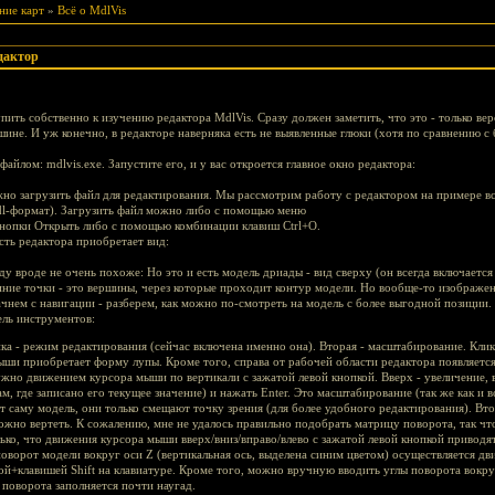
ние карт
»
Всё о MdlVis
едактор
ить собственно к изучению редактора MdlVis. Сразу должен заметить, что это - только верси
шине. И уж конечно, в редакторе наверняка есть не выявленные глюки (хотя по сравнению с
айлом: mdlvis.exe. Запустите его, и у вас откроется главное окно редактора:
жно загрузить файл для редактирования. Мы рассмотрим работу с редактором на примере в
dl-формат). Загрузить файл можно либо с помощью меню
нопки Открыть либо с помощью комбинации клавиш Ctrl+O.
сть редактора приобретает вид:
ду вроде не очень похоже: Но это и есть модель дриады - вид сверху (он всегда включается
иние точки - это вершины, через которые проходит контур модели. Но вообще-то изображен
чнем с навигации - разберем, как можно по-смотреть на модель с более выгодной позиции.
ль инструментов:
ка - режим редактирования (сейчас включена именно она). Вторая - масштабирование. Клик
мыши приобретает форму лупы. Кроме того, справа от рабочей области редактора появляетс
жно движением курсора мыши по вертикали с зажатой левой кнопкой. Вверх - увеличение, в
, где записано его текущее значение) и нажать Enter. Это масштабирование (так же как и в
 саму модель, они только смещают точку зрения (для более удобного редактирования). Вто
ожно вертеть. К сожалению, мне не удалось правильно подобрать матрицу поворота, так чт
лько, что движения курсора мыши вверх/вниз/вправо/влево с зажатой левой кнопкой приводя
оворот модели вокруг оси Z (вертикальная ось, выделена синим цветом) осуществляется д
ой+клавишей Shift на клавиатуре. Кроме того, можно вручную вводить углы поворота вокруг
 поворота заполняется почти наугад.