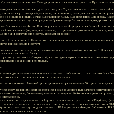
ребуется кликнуть по кнопке <Текстурирование> на панели инструментов. При этом откроет
 отдельно (и, возможно, на отдельную текстуру). То, что получилось в результате в рабоче
ерхности. Эта карта двумерна (фактически, она показывает, как вершины поверхности прое
что и в редакторе вершин. Только навигационная панель находится внизу, а не вверху. И ко
ершины не могут выходить за пределы изображения (еще бы: как можно проецировать часть
часто бывают многослойными. Например, в них есть слой прозрачности (который позволяет 
слой цвета команды (вы, наверное, замечали, что при смене игрока модель слегка подцвечив
к этот цвет влияет на вид текстуры (и влияет ли вообще).
тур - <Проецирование>. Нажатие этой кнопки располагает выделенные вершины так, как он
цирует поверхность на текстуру).
ный список имен всех текстур, используемых данной моделью (вместе с путями). Причем п
ирования нужно нажать Enter).
торе текстур нет кнопки <Сохранить>, т.к. текстурная карта - часть модели. Внесенные туд
храняются при сохранении всей модели.
ра
бые команды, позволяющие просматривать мо-дель в <объемном>, а не в сетчатом (как обычн
оценить влияние текстурирования на внешний вид модели.
верхность> включает объемный просмотр модели (горячая клавиша - S). При этом модель п
исуются сразу все поверхности) изображается в виде объемного тела, залитого монотонным 
скользят> по модели, более-менее равномерно освещая ее. Выйти из этого режима просмотр
и инструментов.
спользуемая) команда вызывается выбором из главного меню пункта <Вид->Общий вид> (мо
чился, необходимы все текстуры модели (они должны лежать в том же каталоге, что и MD
роме того, если текстуры модели находятся в BLP-формате, необходима библиотека ijl15.dl
азывается с наложением всех текстур: