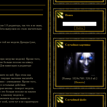
Поиск
я 1.0 редактора, так что я не знаю,
 бета-выпуском их стало значительно
се той же модели Дриады (уже,
Случайная картинка
 при загрузке модели). Кроме того,
ие больше похоже на кляксу.
 Для навигации в редакторе
ните по ней. При этом она
я текущее значение масштаба
[
Размер: 1024x768 | 326.0 кб.
]
низ - уменьшение. Кроме того,
[
Нежить
]
се остальные действия
рая кнопка - поворот модели.
о это больше похоже на наклон
т к наклону модели в
вижением курсора мыши по
Случайный файл
 осей, хотя тут я не гарантирую