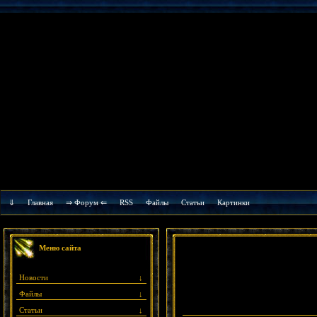
⇓
Главная
⇒ Форум ⇐
RSS
Файлы
Cтатьи
Картинки
Меню сайта
Новости
↓
Файлы
↓
Статьи
↓