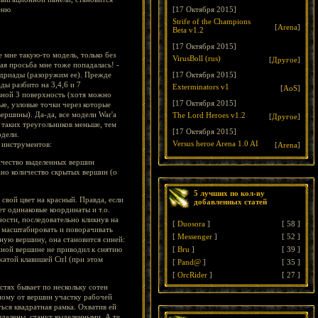
еню
[17 Октября 2015]
Strife of the Champions
[
Arena
]
Beta v1.2
[17 Октября 2015]
 мне такую-то модель, только без
VirusBoll (rus)
[
Другое
]
ая просьба мне тоже попадалась! -
 дриады (разоружим ее). Прежде
[17 Октября 2015]
ы разбито на 3,4,6 и 7
Exterminators v1
[
AoS
]
ивной 3 поверхность (хотя можно
[17 Октября 2015]
ые, узловые точки через которые
ершины). Да-да, все модели War'а
The Lord Heroes v1.2
[
Другое
]
м таких треугольников меньше, тем
[17 Октября 2015]
одели.
Versus heroe Arena 1.0 AI
ь инструментов:
[
Arena
]
личество выделенных вершин
зано количество скрытых вершин (о
5 лучших по кол-ву
вой цвет на красный. Правда, если
добавленных статей
т одинаковые координаты и т.о.
ности, последовательно кликнув на
[
Duosora
]
[
58
]
, масштабировать и поворачивать
[
Messenger
]
[
52
]
ную вершину, она становится синей:
енной вершине не приводил к снятию
[
Bru
]
[
39
]
жатой клавишей Ctrl (при этом
[
Pand@
]
[
35
]
[
OrcRider
]
[
27
]
стях бывает по нескольку сотен
ному от вершин участку рабочей
ться квадратная рамка. Охватив ей
ыделены, станут выделенными. А те,