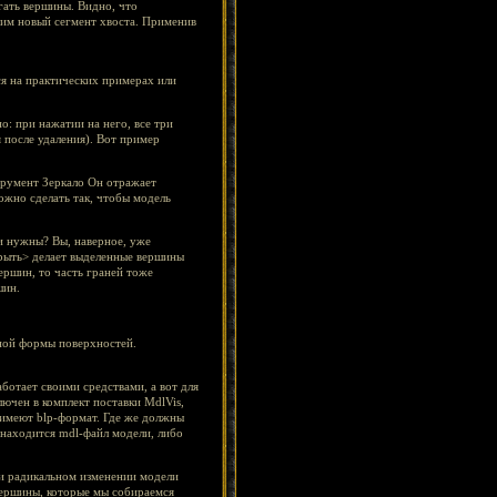
гать вершины. Видно, что
тим новый сегмент хвоста. Применив
ся на практических примерах или
: при нажатии на него, все три
после удаления). Вот пример
трумент Зеркало Он отражает
ожно сделать так, чтобы модель
и нужны? Вы, наверное, уже
крыть> делает выделенные вершины
ершин, то часть граней тоже
шин.
ной формы поверхностей.
аботает своими средствами, а вот для
лючен в комплект поставки MdlVis,
ры имеют blp-формат. Где же должны
 находится mdl-файл модели, либо
ри радикальном изменении модели
 вершины, которые мы собираемся