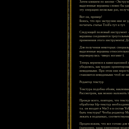
Затем кликнем по кнопке <Экструзи
выделенные вершины словно бы удв
эту операцию несколько раз, получ
Вот он, пример!
Боюсь, что про экструзию мне не 
почитать статьи Troll'а тут и тут.
Следующий полезный инструмент - 
вершины соединяются треугольным 
применения этого инструмента( До
Для получения некоторых специаль
выделенные вершины относительно 
перевернулась <вверх ногами>).
Теперь вернемся к навигационной 
убедились, как трудно ориентиров
невидимыми. При этом они переста
становится невидимыми чтоб не за
Редактор текстур
Текстура подобна обоям, наклеив
Рассмотрим, как можно наложить т
Прежде всего, повторю, что тексту
обработки blp-текстур необходимо 
т.к. он входит в War3 и в состав Y
быть текстуры? Чтобы редактор Mdl
лежать в подпапках, соответствую
Предположим, что все готово для 
(например, наша измененная модел