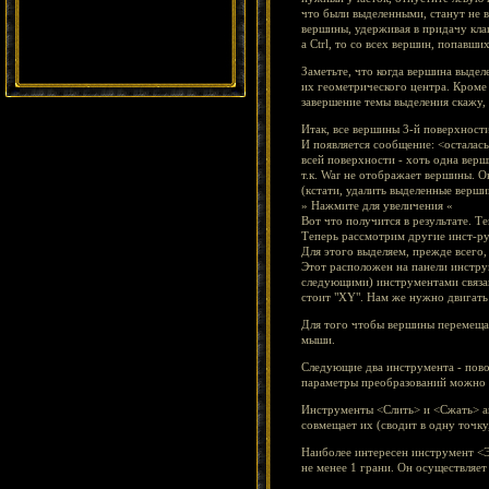
что были выделенными, станут не в
вершины, удерживая в придачу клав
а Ctrl, то со всех вершин, попавши
Заметьте, что когда вершина выдел
их геометрического центра. Кроме 
завершение темы выделения скажу,
Итак, все вершины 3-й поверхност
И появляется сообщение: <осталась
всей поверхности - хоть одна верши
т.к. War не отображает вершины. 
(кстати, удалить выделенные верш
» Нажмите для увеличения «
Вот что получится в результате. Т
Теперь рассмотрим другие инст-ру
Для этого выделяем, прежде всего,
Этот расположен на панели инстру
следующими) инструментами связан
стоит "XY". Нам же нужно двигать
Для того чтобы вершины перемещал
мыши.
Следующие два инструмента - пово
параметры преобразований можно з
Инструменты <Слить> и <Сжать> ак
совмещает их (сводит в одну точку,
Наиболее интересен инструмент <Э
не менее 1 грани. Он осуществляе