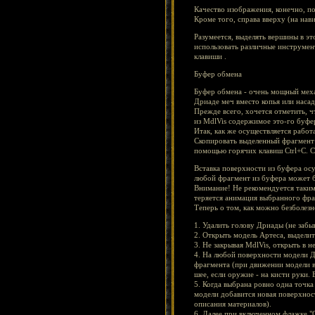
Качество изображения, конечно, пох
Кроме того, справа вверху (на нав
Разумеется, выделять вершины в эт
использовать различные инструме
клавиши .
Буфер обмена
Буфер обмена - очень мощный меха
Дриаде меч вместо копья или насад
Прежде всего, хочется отметить, ч
из MdlVis содержимое это-го буфер
Итак, как же осуществляется рабо
Скопировать выделенный фрагмент
помощью горячих клавиш Ctrl+C. С
Вставка поверхности из буфера ос
любой фрагмент из буфера может б
Внимание! Не рекомендуется таким
теряется анимация выбранного фра
Теперь о том, как можно безболез
1. Удалить голову Дриады (не забы
2. Открыть модель Артеса, выделит
3. Не закрывая MdlVis, открыть в 
4. На любой поверхности модели Др
фрагмента (при движении модели вс
шее, если оружие - на кисти руки.
5. Когда выбрана ровно одна точка
модели добавится новая поверхнос
описания материалов).
6. Далее при включенном флажке "