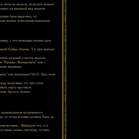
ура легла на модель, получить можно.
влияет на внешний вид модели.
вершин была выделена, то
режим можно повторным нажатием
ример, с его помощью можно дать
енний буфер обмена. Т.е. при выходе
делить нужный участок модели.
ю "Правка->Копировать" или с
льные вершины.
ить" или нажатием Ctrl+V. При этом
жду моделями, т.к. при этом
авить карту вручную.
лову Артеса, нужно:
о анимирования вставленного
а, то точка вставки должна быть на
ная вставка>. Выберите его, и к
я также новые текстуры, точнее,