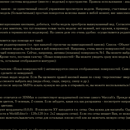
ижение системы координат (вместе с моделью) в пространстве. Правила использования - ан
 панели - не единственный способ управления просмотром модели. Например, счастливые 
 модель (больше/меньше) простым поворотом колесика мыши в любой момент, вне зависимост
авигационными кнопками, добиться, чтобы модель приобрела вышеуказанный вид. Согласите
 уже заметили, что тут показана только часть модели: нет коленей, нет оружия, к примеру.
eosets в терминологии моделеров). На самом деле это очень удобно: осуществляется редакти
вляется при помощи вот такой
име редактирования (т.е. при нажатой стрелочке на навигационной панели). Список <Объек
сложнее модель, тем больше в ней поверхностей. Например, очень много поверхностей со
ущей поверхности. Сейчас, например, активна (показана) поверхность №1. Вы можете выбр
. Кроме того, поставив галочку <Показ поверхностей> Вы можете увидеть сразу всю модель
сть, остальные отображаются контурно):
ючателем <Показ поверхностей>) активизируется список отображаемых поверхностей. Сняв
 сделаете ее невидимой.
ичных видах модели. Если Вы щелкните правой кнопкой мыши по слову <перспектива> вверх
 сможете выбрать вид (виды сбоку, сзади, сверху, снизу и др.).
аз после запуска MdlVis искать нужную мо-дель и открывать ее, вы можете воспользовать
о отличатся от 3DSMax и соответствует координатной системе самого Warcraft'а. Прежде в
м цветом, Y-зеленым, Z-синим. Если забудете, какая ось как раскрашена - посмотрите напр
 цветами.
уют координаты (0;0;0) . В плоскости XY находится т.н. сетка. Она нужна для масштаба. Од
ости в WorldEditor'е - 128x128 (т.е. 2x2 квадрата сетки). Если эта сетка мешает Вам, ее м
но включать/выключать сетки для остальных плоско-стей или же включить мелкую сетку (к
хность (см. выше), то обратили внимание на то, что кнопка, расположенная чуть правее н