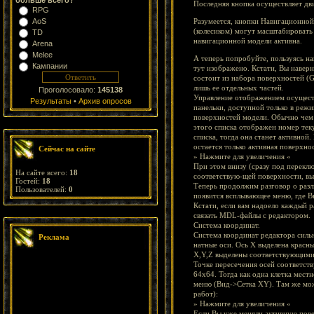
больше всего?
Последняя кнопка осуществляет дв
RPG
AoS
Разумеется, кнопки Навигационной
(колесиком) могут масштабировать
TD
навигационной модели активна.
Arena
Melee
А теперь попробуйте, пользуясь н
Кампании
тут изображено. Кстати, Вы наверно
состоит из набора поверхностей (G
лишь ее отдельных частей.
Проголосовало:
145138
Управление отображением осущест
Результаты
•
Архив опросов
панельки, доступной только в реж
поверхностей модели. Обычно чем 
этого списка отображен номер тек
списка, тогда она станет активной
остается только активная поверхно
Сейчас на сайте
» Нажмите для увеличения «
При этом внизу (сразу под перекл
На сайте всего:
18
соответствую-щей поверхности, вы
Гостей:
18
Теперь продолжим разговор о разл
Пользователей:
0
появится всплывающее меню, где Вы
Кстати, если вам надоело каждый р
связать MDL-файлы с редактором.
Система координат.
Система координат редактора сильн
Реклама
натные оси. Ось X выделена красны
X,Y,Z выделены соответствующими
Точке пересечения осей соответств
64x64. Тогда как одна клетка местн
меню (Вид->Сетка XY). Там же мож
работ):
» Нажмите для увеличения «
Если Вы уже меняли активную повер