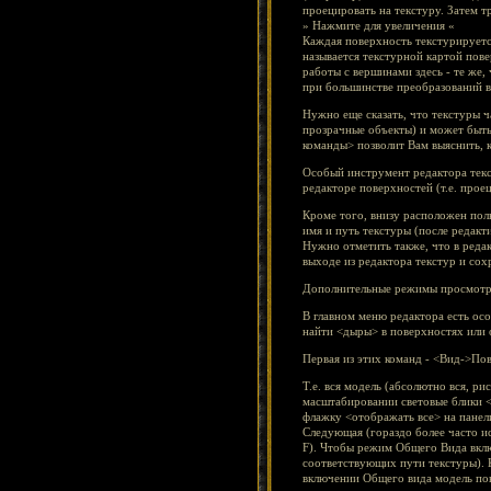
проецировать на текстуру. Затем т
» Нажмите для увеличения «
Каждая поверхность текстурируется
называется текстурной картой пов
работы с вершинами здесь - те же, 
при большинстве преобразований в
Нужно еще сказать, что текстуры 
прозрачные объекты) и может быть 
команды> позволит Вам выяснить, ка
Особый инструмент редактора текс
редакторе поверхностей (т.е. прое
Кроме того, внизу расположен пол
имя и путь текстуры (после редакт
Нужно отметить также, что в редак
выходе из редактора текстур и со
Дополнительные режимы просмот
В главном меню редактора есть осо
найти <дыры> в поверхностях или 
Первая из этих команд - <Вид->По
Т.е. вся модель (абсолютно вся, р
масштабировании световые блики <
флажку <отображать все> на панел
Следующая (гораздо более часто и
F). Чтобы режим Общего Вида вклю
соответствующих пути текстуры). К
включении Общего вида модель пок