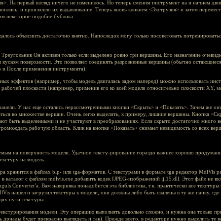
я>. На первый взгляд ничего не изменилось. Но теперь сменим инструмент на и начнем дви
оились, и произошло их выдавливание. Теперь вновь кликнем <Экструзия> и затем перемес
им некоторое подобие бублика:
удалось объяснить достаточно внятно. Напоследок могу только посоветовать потренировать
Треугольник Он активен только если выделено ровно три вершины. Его назначение очевидно
куском поверхности. Это позволяет соединять разрозненные вершины (обычно остающиеся 
 и После применения инструмента):
ных эффектов (например, чтобы модель двигалась задом наперед) можно использовать инс
рабочей плоскости (например, применив его ко всей модели относительно плоскости XY, м
панели. У нас еще остались нерассмотренными кнопки <Скрыть> и <Показать>. Зачем же он
аться во множестве вершин. Очень легко выделить, к примеру, лишние вершины. Кнопка <С
ют быть выделенными и не участвуют в преобразованиях. Если скрыто достаточно много в
громождать рабочую область. Клик на кнопке <Показать> снимает невидимость со всех вер
аемым на поверхность модели. Удачное тексту-рирование гораздо важнее хорошо продуман
екстуру на модель.
ра хранится в файлах blp- или tga-форматов. С текстурами в формате tga редактор MdlVis р
в каталог с файлом mdlvis.exe добавить кодек IJPEG-изображений ijl15.dll. Этот файл не вк
obguls Converter'а. Вам наверняка понадобится эта библиотека, т.к. практически все тексту
Vis нашел и загрузил текстуры к модели, они должны либо быть свалены в ту же папку, где
щих пути текстуры.
текстурирования модели. Эту операцию выполнять довольно сложно, и нужна она только п
ь дриады будет прекрасно выглядеть и так). Прежде всего, в редакторе нужно выделить те