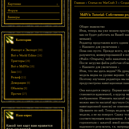
Главная
»
Статьи по WarCraft 3
»
Созда
Картинки
↓
Форум
MdlVis Tutorial: Собственно р
Баннеры
Общее знакомство
Итак, теперь мы уже можем приступ
как он будет работать на Вашей ма
меньше).
Категории
Редактор представлен всего одним ф
» Нажмите для увеличения «
Импорт и Экспорт
[30]
Пока оно пусто. Прежде всего, ну
разумеется, конвертированной в m
Всё о World Editor
[16]
(Файл->Открыть), либо нажатием к
Триггеры
[28]
После загрузки файла рабочая обла
Всё о MdlVis
[19]
» Нажмите для увеличения «
Итак, что мы здесь видим? На дриа
Jass
[11]
модель видна на уровне вершин. С
Рельеф
[11]
Поэтому изучение редактора мы на
Декорации
предусмотрена навигационная пане
[0]
Объекты
[9]
Она находится сверху. Первая кноп
Прочее
[27]
становится вдавленной, а курсор 
изображения. Изменять масштаб ну
можно ввести масштаб вручную (там
навигационной панели) не изменяют
Щелкните по ней. Теперь модель м
модели, а не на поворот. Скажу то
Наш опрос
соответствующем направлении. А п
горизонтали с зажатой левой кнопк
Какой тип карт вам нравится
надежного результата, т.к. матрица