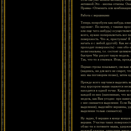
активной:Это - кнопка отмены. Он
Правка->Отменить или комбинацию
Работа с вершинами
Теперь попробуем как-нибудь изме
оружия>. По-моему, с такими прось
или еще чего-нибудь) осуществляе
всего, нужно попереключать все по
поверхность. Что ж, приступим! Я
начать и с любой другой). Как же 
проходит поверхность) - они обо-з
полигональны, т.е. состоят целико
быстрее War рисует такую модель. 
Так, что-то я отвлекся. Итак, пре
Первая строка показывает, сколько
(надеюсь, ни для кого не секрет, 
них мы поговорим позже), затем и
Прежде всего научимся выделять в
под курсором мыши окажется неско
находятся в одной точке. Какая из
каждой из них (напоминаю, что ко
модель, как Вам угодно: при навиг
с нее снимается выделение. Если В
выделения), выделяйте вершины, уд
выделение только снимается).
Ну ладно, 6 вершин в конце концо
вершин. Участки таких поверхност
облас-ти и потяните мышь, удержив
нужный участок, отпустите левую к