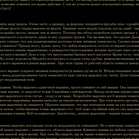
а позволяет отменить последнее действие. С тем же успехом можно использовать команду м
 Ctrl+Z.
нить нашу модель. Очень часто, к примеру, на форумах попадаются просьбы типа <сделайте
бами просто стыдно вылезать на форум. Удаление части модели (оружия, рогов, ушей - так
тся крайне просто, меньше чем за минуту. Поэтому мы сейчас попробуем удалить оружие у
верхности и посмотреть, какие из них содержат оружие. Так мы выясним, что оружие Дриад
 уже говорил, что для редактирования доступна только активная поверхность. Сделаем акт
ее изменить? Прежде всего, нужно знать, что любая поверхность состоит из вершин (основн
начаются синими квадратиками, и разворотов (треугольников, которые проходят через эти в
м из треугольников! Дело в том, что треугольники быстрее всего рисуются. Кроме то-го, че
По-этому моделисты Blizzard'а постарались и создали очень грубые, низкополигональные м
жде всего вернемся в режим выделения . При этом справа от рабочей области появится панел
 всего вершин содержит активная поверхность (в нашем случая их 6). Вторая показывает ко
что перед редактированием части поверхности надо сначала выделить эту часть). Далее пока
дут координатные поля.
ершины. Чтобы выделить одиночную вершину, просто кликните по ней мышью. Она изменит с
лько вершин, то выделится только ближайшая к наблюдателю. Иногда несколько вершин имее
 них выделится в этом случае - сходу и не скажу. Попробуйте выделить все 6 вершин поверх
личество выделенных вершин написано на панели инструментов). При этом можете крутить
ации выделение не снимается. Обратите внимание, что при повторном клике на уже выделен
ам нужно, чтобы вершины только выделялись (т.е. чтоб даже случайный клик по уже выдел
ерживая клавишу Shift на клавиатуре. Аналогично, снимать выделение с вершин можно с за
в можно выделить поочередно (если их координаты не совпадают). Но в некоторых поверхно
ей можно выделять с помощью т.н. области выделения. Кликните мышью по любому свобод
ая зажатой левую кнопку. При этом Вы увидите, как на экране появится и начнет растягива
нопку мыши. Выделение всех вершин, попавших туда, инвертируется: те, которые еще не в