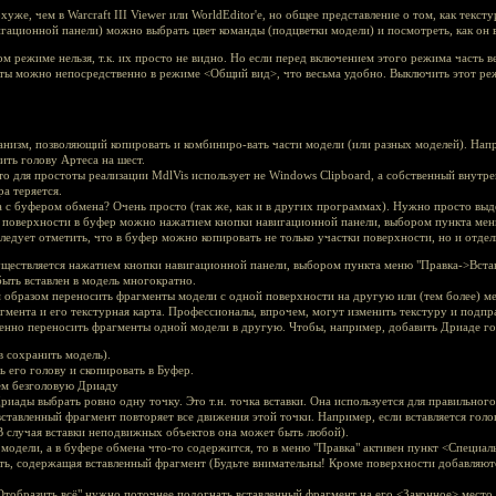
уже, чем в Warcraft III Viewer или WorldEditor'е, но общее представление о том, как текст
игационной панели) можно выбрать цвет команды (подцветки модели) и посмотреть, как он 
ом режиме нельзя, т.к. их просто не видно. Но если перед включением этого режима часть 
нты можно непосредственно в режиме <Общий вид>, что весьма удобно. Выключить этот 
низм, позволяющий копировать и комбиниро-вать части модели (или разных моделей). Нап
ить голову Артеса на шест.
то для простоты реализации MdlVis использует не Windows Clipboard, а собственный внутр
а теряется.
та с буфером обмена? Очень просто (так же, как и в других программах). Нужно просто вы
 поверхности в буфер можно нажатием кнопки навигационной панели, выбором пункта мен
ледует отметить, что в буфер можно копировать не только участки поверхности, но и отде
уществляется нажатием кнопки навигационной панели, выбором пункта меню "Правка->Встав
ыть вставлен в модель многократно.
 образом переносить фрагменты модели с одной поверхности на другую или (тем более) ме
гмента и его текстурная карта. Профессионалы, впрочем, могут изменить текстуру и подпр
ненно переносить фрагменты одной модели в другую. Чтобы, например, добавить Дриаде го
в сохранить модель).
ь его голову и скопировать в Буфер.
нем безголовую Дриаду
иады выбрать ровно одну точку. Это т.н. точка вставки. Она используется для правильног
тавленный фрагмент повторяет все движения этой точки. Например, если вставляется голов
 В случая вставки неподвижных объектов она может быть любой).
 модели, а в буфере обмена что-то содержится, то в меню "Правка" активен пункт <Специаль
ть, содержащая вставленный фрагмент (Будьте внимательны! Кроме поверхности добавляютс
Отобразить всё" нужно поточнее подогнать вставленный фрагмент на его <Законное> место.