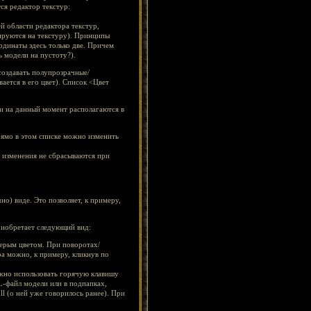
ся редактор текстур:
й области редактора текстур,
цируются на текстуру). Принципы
ординаты здесь только две. Причем
 модели на пустоту?).
создавать полупрозрачные/
ается в его цвет). Список <Цвет
и на данный момент располагаются в
рямо в этом списке можно изменить
а изменения не сбрасываются при
о) виде. Это позволяет, к примеру,
риобретает следующий вид:
серым цветом. При поворотах/
а можно, к примеру, кликнув по
жно использовать горячую клавишу
L-файл модели или в подпапках,
l (о ней уже говорилось ранее). При