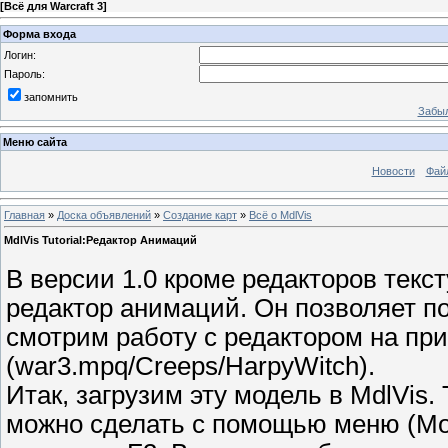
[
Всё для Warcraft 3
]
Форма входа
Логин:
Пароль:
запомнить
Забыл
Меню сайта
Новости
Фай
Главная
»
Доска объявлений
»
Создание карт
»
Всё о MdlVis
MdlVis Tutorial:Редактор Анимаций
В версии 1.0 кроме редакторов текс
редактор анимаций. Он позволяет п
смотрим работу с редактором на пр
(war3.mpq/Creeps/HarpyWitch).
Итак, загрузим эту модель в MdlVis
можно сделать с помощью меню (Мо