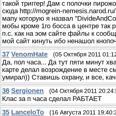
такой триггер! Дам с полочки пирожо
сюда http://mogrein-nemesis.narod.ru
мапу которую я назвал "DivideAndCon
мобы кроме 1го босса в центре так р
п.с. как на эом сайте файлы к соо
мой сайт кинуть ибо ненашол кнопоч
37
VenomHate
(05 Октября 2011 01:1
Да, пол часа... Да тут пяти минут хв
карте делал возрождение в месте см
умирал)) Ставишь охрану, и все, кач
36
Sergionen
(04 Октября 2011 20:24:
Клас за п часа сделал РАБТАЕТ
35
LanceloTo
(16 Августа 2011 19:40: