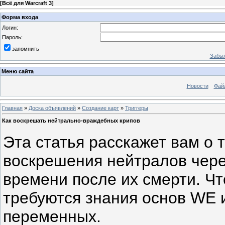
[
Всё для Warcraft 3
]
Форма входа
Логин:
Пароль:
запомнить
Забыл
Меню сайта
Новости
Фай
Главная
»
Доска объявлений
»
Создание карт
»
Триггеры
Как воскрешать нейтрально-враждебных крипов
Эта статья расскажет вам о 
воскрешения нейтралов чер
времени после их смерти. Чт
требуются знания основ WE и
переменных.