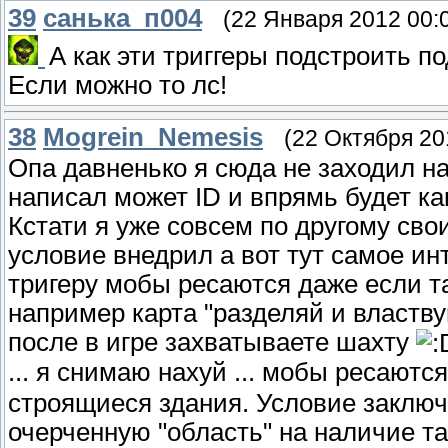
39
санька_п004
(22 Января 2012 00:
А как эти триггеры подстроить по
Если можно то лс!
38
Mogrein_Nemesis
(22 Октября 20
Опа давненько я сюда не заходил на
написал может ID и впрямь будет как
Кстати я уже совсем по другому сво
условие внедрил а вот тут самое ин
тригеру мобы ресаются даже если та
например карта "разделяй и властву
после в игре захватываете шахту
... я снимаю нахуй ... мобы ресаютс
строящиеся здания. Условие заключ
очерченную "область" на наличие т