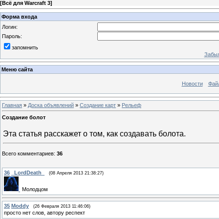
[
Всё для Warcraft 3
]
Форма входа
Логин:
Пароль:
запомнить
Забыл
Меню сайта
Новости
Фай
Главная
»
Доска объявлений
»
Создание карт
»
Рельеф
Создание болот
Эта статья расскажет о том, как создавать болота.
Всего комментариев
:
36
36
_LordDeath_
(08 Апреля 2013 21:38:27)
Молодцом
35
Moddy
(26 Февраля 2013 11:46:06)
просто нет слов, автору респект