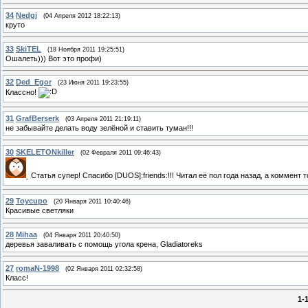
34
Nedgj
(04 Апреля 2012 18:22:13)
круто
33
SkiTEL
(18 Ноября 2011 19:25:51)
Ошалеть))) Вот это профи)
32
Ded_Egor
(23 Июня 2011 19:23:55)
Классно!
31
GrafBerserk
(03 Апреля 2011 21:19:11)
не забывайте делать воду зелёной и ставить туман!!!
30
SKELETONkiller
(02 Февраля 2011 09:46:43)
Статья супер! Спасибо [DUОS]:friends:!!! Читал её пол года назад, а коммент
29
Toycupo
(20 Января 2011 10:40:46)
Красивые светляки
28
Mihaa
(04 Января 2011 20:40:50)
деревья заваливать с помощь угола крена, Gladiatoreks
27
romaN-1998
(02 Января 2011 02:32:58)
Класс!
1-