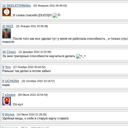
12
SKELETONkiller
(02 Февраля 2011 09:48:03)
И снова спасибо [DUОS]!!!
11
NiZZ
(31 Января 2011 20:56:38)
После того как все зделал тут у меня не работала способность , и только сп
помогло
10
Chazz
(11 Декабря 2010 11:52:58)
Эх мне тригерные способности научиться делать
9
Чеч
(27 Ноября 2010 20:44:52)
Раньше так делал а потом забыл
8
1iChKiNg
(31 Октября 2010 10:18:57)
норм
7
p1ease
(09 Июля 2010 16:54:54)
Оо кул
6
Dosya
(14 Июня 2010 21:28:28)
Удобная вещь, к себе в старую карту ставил)