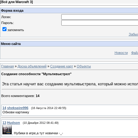
[
Всё для Warcraft 3
]
Форма входа
Логин:
Пароль:
запомнить
Забыл
Меню сайта
Новости
Фай
Главная
»
Доска объявлений
»
Создание карт
»
Объекты
Создание способности "Мультивыстрел"
Эта статья научит вас созданию мультивыстрела, который можно испол
Всего комментариев
:
14
14
shekspire996
(16 Августа 2014 22:49:55)
Обнови картинку
13
Hudson
(10 Декабря 2012 08:41:49)
Нубики в игре,а тут новички -_-