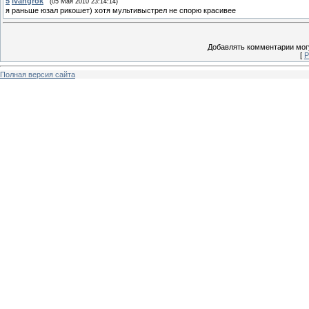
5
ivangrok
(05 Мая 2010 23:14:14)
я раньше юзал рикошет) хотя мультивыстрел не спорю красивее
Добавлять комментарии могу
[
Р
Полная версия сайта