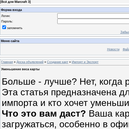
[
Всё для Warcraft 3
]
Форма входа
Логин:
Пароль:
запомнить
Забыл
Меню сайта
Новости
Фай
Главная
»
Доска объявлений
»
Создание карт
»
Импорт и Экспорт
Уменьшение веса карты
Больше - лучше? Нет, когда 
Эта статья предназначена для
импорта и кто хочет уменьш
Что это вам даст?
Ваша карт
загружаться, особенно в оф