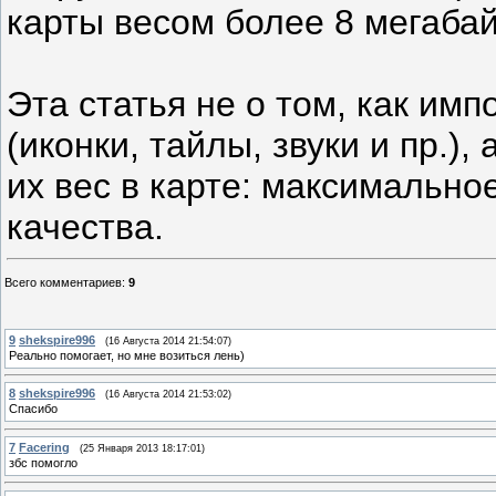
карты весом более 8 мегаба
Эта статья не о том, как им
(иконки, тайлы, звуки и пр.)
их вес в карте: максимальн
качества.
Всего комментариев
:
9
9
shekspire996
(16 Августа 2014 21:54:07)
Реально помогает, но мне возиться лень)
8
shekspire996
(16 Августа 2014 21:53:02)
Спасибо
7
Facering
(25 Января 2013 18:17:01)
збс помогло