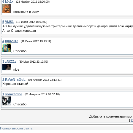
6
k0t1x
(23 Ноября 2012 15:20:05)
полезно + в репу
5
VMS1
(19 Июля 2012 18:03:52)
А я бы лучше удалил ненужные триггеры и не делал импорт и декорациями всю карту
А так Статья хорошая
4
Igni2012
(11 Июня 2012 19:13:11)
Спасибо
3
zNiZZz
(30 Мая 2012 23:12:52)
nice
2
RaVeN_sOuL
(04 Апреля 2012 23:13:31)
Хорошая статья!
1
sonwarrior
(01 Февраля 2012 03:57:18)
Спасибо
Добавлять комментарии могу
[
Р
Полная версия сайта