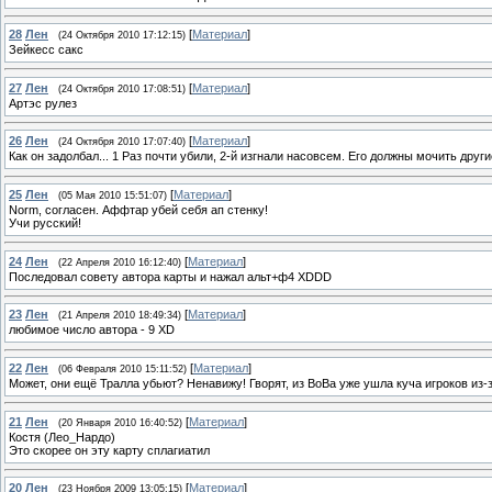
28
Лен
[
Материал
]
(24 Октября 2010 17:12:15)
Зейкесс сакс
27
Лен
[
Материал
]
(24 Октября 2010 17:08:51)
Артэс рулез
26
Лен
[
Материал
]
(24 Октября 2010 17:07:40)
Как он задолбал... 1 Раз почти убили, 2-й изгнали насовсем. Его должны мочить друг
25
Лен
[
Материал
]
(05 Мая 2010 15:51:07)
Norm, согласен. Аффтар убей себя ап стенку!
Учи русский!
24
Лен
[
Материал
]
(22 Апреля 2010 16:12:40)
Последовал совету автора карты и нажал альт+ф4 XDDD
23
Лен
[
Материал
]
(21 Апреля 2010 18:49:34)
любимое число автора - 9 XD
22
Лен
[
Материал
]
(06 Февраля 2010 15:11:52)
Может, они ещё Тралла убьют? Ненавижу! Гворят, из ВоВа уже ушла куча игроков из-з
21
Лен
[
Материал
]
(20 Января 2010 16:40:52)
Костя (Лео_Нардо)
Это скорее он эту карту сплагиатил
20
Лен
[
Материал
]
(23 Ноября 2009 13:05:15)