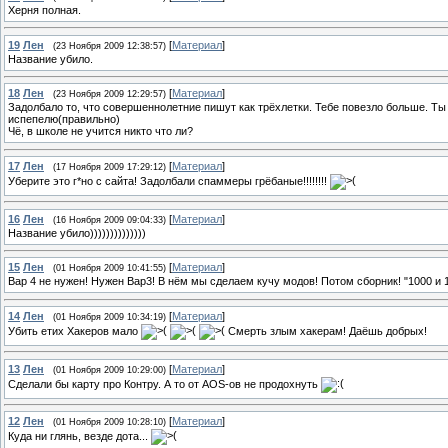
Херня полная.
19
Лен
[
Материал
]
(23 Ноября 2009 12:38:57)
Название убило.
18
Лен
[
Материал
]
(23 Ноября 2009 12:29:57)
Задолбало то, что совершеннолетние пишут как трёхлетки. Тебе повезло больше. Ты 
испепелю(правильно)
Чё, в школе не учится никто что ли?
17
Лен
[
Материал
]
(17 Ноября 2009 17:29:12)
Уберите это г*но с сайта! Задолбали спаммеры грёбаные!!!!!!!!
16
Лен
[
Материал
]
(16 Ноября 2009 09:04:33)
Название убило))))))))))))))
15
Лен
[
Материал
]
(01 Ноября 2009 10:41:55)
Вар 4 не нужен! Нужен Вар3! В нём мы сделаем кучу модов! Потом сборник! "1000 и 1
14
Лен
[
Материал
]
(01 Ноября 2009 10:34:19)
Убить етих Хакеров мало
Смерть злым хакерам! Даёшь добрых!
13
Лен
[
Материал
]
(01 Ноября 2009 10:29:00)
Сделали бы карту про Контру. А то от AOS-ов не продохнуть
12
Лен
[
Материал
]
(01 Ноября 2009 10:28:10)
Куда ни глянь, везде дота...