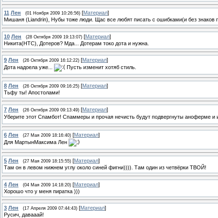
11
Лен
[
Материал
]
(01 Ноября 2009 10:26:56)
Мишаня (Liandrin), Нубы тоже люди. Щас все любят писать с ошибками(и без знаков п
10
Лен
[
Материал
]
(28 Октября 2009 19:13:07)
Никита(HTC), Дотеров? Мда... Дотерам токо дота и нужна.
9
Лен
[
Материал
]
(26 Октября 2009 16:12:22)
Дота надоела уже...
Пусть изменит хотяб стиль.
8
Лен
[
Материал
]
(26 Октября 2009 09:16:25)
Тьфу ты! Апостолами!
7
Лен
[
Материал
]
(26 Октября 2009 09:13:49)
Уберите этот Спамбот! Спаммеры и прочая нечисть будут подвергнуты аноферме и 
6
Лен
[
Материал
]
(27 Мая 2009 18:16:40)
Для МартынМаксима Лен
5
Лен
[
Материал
]
(27 Мая 2009 18:15:55)
Там он в левом нижнем углу около синей фигни)))). Там один из четвёрки ТВОЙ!
4
Лен
[
Материал
]
(04 Мая 2009 14:18:20)
Хорошо что у меня пиратка )))
3
Лен
[
Материал
]
(17 Апреля 2009 07:44:43)
Русич, давааай!