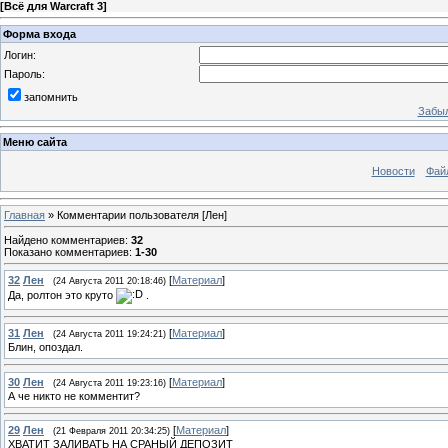
[
Всё для Warcraft 3
]
Форма входа
Логин:
Пароль:
запомнить
Забыл
Меню сайта
Новости
Фай
Главная
»
Комментарии пользователя
[Лен]
Найдено комментариев
:
32
Показано комментариев
:
1-30
32
Лен
[
Материал
]
(24 Августа 2011 20:18:46)
Да, ролтон это круто
.
31
Лен
[
Материал
]
(24 Августа 2011 19:24:21)
Блин, опоздал.
30
Лен
[
Материал
]
(24 Августа 2011 19:23:16)
А че никто не комментит?
29
Лен
[
Материал
]
(21 Февраля 2011 20:34:25)
ХВАТИТ ЗАЛИВАТЬ НА СРАНЫЙ ДЕПОЗИТ