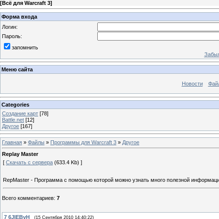
[
Всё для Warcraft 3
]
Форма входа
Логин:
Пароль:
запомнить
Забыл
Меню сайта
Новости
Фай
Categories
Создание карт
[78]
Battle.net
[12]
Другое
[167]
Главная
»
Файлы
»
Программы для Warcraft 3
»
Другое
Replay Master
[
Скачать с сервера
(633.4 Kb) ]
RepMaster - Программа с помощью которой можно узнать много полезной информации
Всего комментариев
:
7
7
6JIEByH
(15 Сентября 2010 14:40:22)