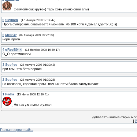
факмоймоцк круто=) терь хоть узнаю свой апм)
6
Skymen
(17 Января 2010 17:14:47)
Прога суперская, оказывается мой апм 70-100 хотя я думал где-то 50))))
5
MelkOr
(09 Января 2009 05:22:05)
норм прога
4
gReeB04ki
(13 Ноября 2008 16:50:17)
О_О вротмненоги
3
Sup4eg
(28 Августа 2008 01:30:42)
при том, это бета версия
2
Sup4eg
(28 Августа 2008 01:30:28)
не согласен, хорошая прога. полных пяти балов заслуживает.
1
Padla
(15 Июля 2008 12:20:41)
Не так уж и много узнал
Добавлять комментарии могу
[
Р
Полная версия сайта