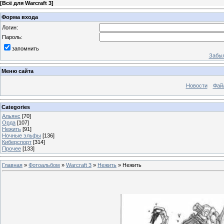
[
Всё для Warcraft 3
]
Форма входа
Логин:
Пароль:
запомнить
Забыл
Меню сайта
Новости
Фай
Categories
Альянс
[70]
Орда
[107]
Нежить
[91]
Ночные эльфы
[136]
Киберспорт
[314]
Прочее
[133]
Главная
»
Фотоальбом
»
Warcraft 3
»
Нежить
» Нежить