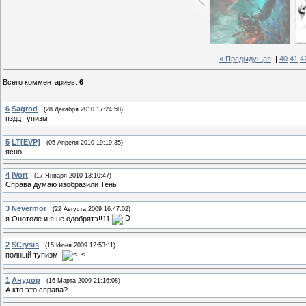
« Предыдущая
|
40
41
4
Всего комментариев
:
6
6
Sagrod
(28 Декабря 2010 17:24:58)
пздц тупизм
5
LT[EVP]
(05 Апреля 2010 19:19:35)
ясно
4
IVort
(17 Января 2010 13:10:47)
Справа думаю изобразили Тень
3
Nevermor
(22 Августа 2009 16:47:02)
я Онотоле и я не одобрятэ!!11
2
SCrysis
(15 Июня 2009 12:53:11)
полный тупизм!
1
Анудор
(16 Марта 2009 21:16:08)
А кто это справа?