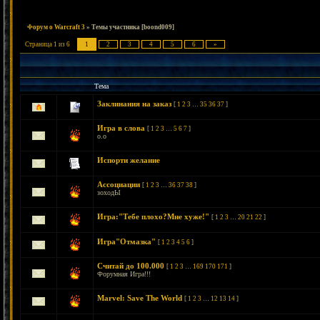
Форум о Warcraft 3
»
Темы участника [boond009]
Страница
1
из
6
1
2
3
4
5
6
»
Тема
Заклинания на заказ
[
1
2
3
…
35
36
37
]
Игра в слова
[
1
2
3
…
5
6
7
]
о.о
Испорти желание
Ассоциации
[
1
2
3
…
36
37
38
]
зоходЫ
Игра:"Тебе плохо?Мне хуже!"
[
1
2
3
…
20
21
22
]
Игра"Отмазка"
[
1
2
3
4
5
6
]
Считай до 100.000
[
1
2
3
…
169
170
171
]
Форумная Игра!!!
Marvel: Save The World
[
1
2
3
…
12
13
14
]