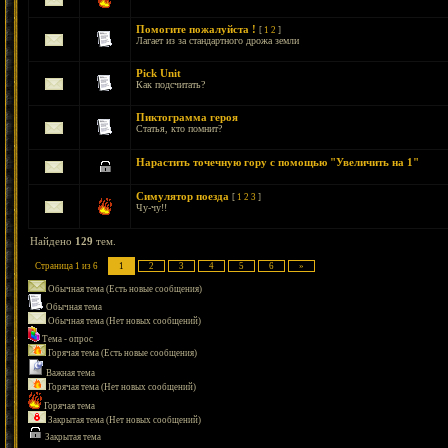
Помогите пожалуйста !
[
1
2
]
Лагает из за стандартного дрожа земли
Pick Unit
Как подсчитать?
Пиктограмма героя
Статья, кто помнит?
Нарастить точечную гору с помощью "Увеличить на 1"
Симулятор поезда
[
1
2
3
]
Чу-чу!!
Найдено
129
тем.
Страница
1
из
6
1
2
3
4
5
6
»
Обычная тема (Есть новые сообщения)
Обычная тема
Обычная тема (Нет новых сообщений)
Тема - опрос
Горячая тема (Есть новые сообщения)
Важная тема
Горячая тема (Нет новых сообщений)
Горячая тема
Закрытая тема (Нет новых сообщений)
Закрытая тема