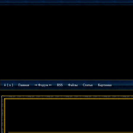
⇓
[ x ]
Главная
⇒ Форум ⇐
RSS
Файлы
Cтатьи
Картинки