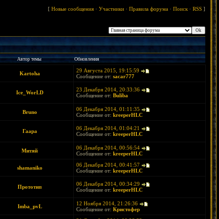
[
Новые сообщения
·
Участники
·
Правила форума
·
Поиск
·
RSS
]
Автор темы
Обновления
29 Августа 2015, 19:15:59
Kartoha
Сообщение от:
sacar777
23 Декабря 2014, 20:33:36
Ice_WorLD
Сообщение от:
Buliba
06 Декабря 2014, 01:11:35
Bruno
Сообщение от:
kreeperHLC
06 Декабря 2014, 01:04:21
Гаара
Сообщение от:
kreeperHLC
06 Декабря 2014, 00:56:54
Митяй
Сообщение от:
kreeperHLC
06 Декабря 2014, 00:41:57
shamaniko
Сообщение от:
kreeperHLC
06 Декабря 2014, 00:34:29
Прототип
Сообщение от:
kreeperHLC
12 Ноября 2014, 21:26:36
Imba_pvL
Сообщение от:
Кристофер