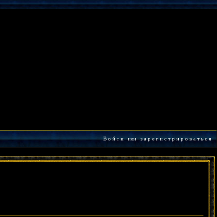
В о й т и
или
з а р е г и с т р и р о в а т ь с я