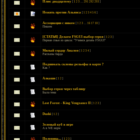
Плюс двадцатому
[
1
2
3
…
291
292
293
]
Нежить против Альянса
[
1
2
3
4
5
6
]
Ассоциации с ником
[
1
2
3
…
16
17
18
]
Пишем
[СТАТЬЯ] Делаем FSGUI выбор героя
[
1
2
3
]
Первая стаья из цикла: "Учимся делать FSGUI"
Милый сердцу Авалон
[
1
2
3
4
]
Рассказы барда
Поднимать склоны рельефы в карте ?
Как ?
Алкаши
[
1
2
]
Выбор героя через таблицу
Была тема
Lost Forest - King Vengeance II
[
1
2
3
]
Dushi
[
1
2
]
Зеленый куб в игре
А в WE норм
Половина...
[
1
2
3
]