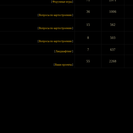
71
2971
[
Форумные игры
]
36
1006
[
Вопросы по картостроению
]
15
562
[
Вопросы по картостроению
]
8
503
[
Вопросы по картостроению
]
7
637
[
Ландшафтинг
]
55
2268
[
Ваши проекты
]