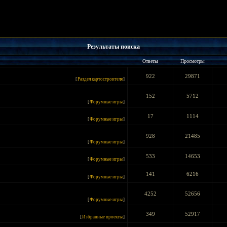
Результаты поиска
Ответы
Просмотры
922
29871
[
Раздел картостроителя
]
152
5712
[
Форумные игры
]
17
1114
[
Форумные игры
]
928
21485
[
Форумные игры
]
533
14653
[
Форумные игры
]
141
6216
[
Форумные игры
]
4252
52656
[
Форумные игры
]
349
52917
[
Избранные проекты
]