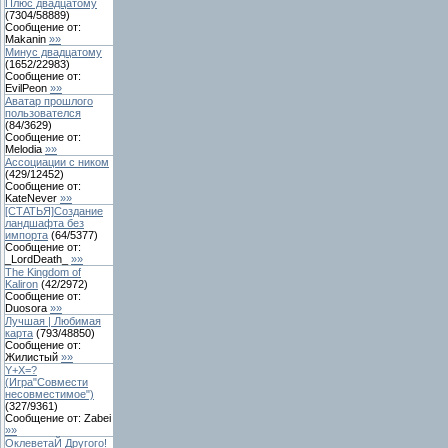
Плюс двадцатому
(
7304
/
58889
)
Сообщение от:
Makanin
»»
Минус двадцатому
(
1652
/
22983
)
Сообщение от:
EvilPeon
»»
Аватар прошлого
пользователся
(
84
/
3629
)
Сообщение от:
Melodia
»»
Ассоциации с ником
(
429
/
12452
)
Сообщение от:
KateNever
»»
[СТАТЬЯ]Создание
ландшафта без
импорта
(
64
/
5377
)
Сообщение от:
_LordDeath_
»»
The Kingdom of
Kaliron
(
42
/
2972
)
Сообщение от:
Duosora
»»
Лучшая | Любимая
карта
(
793
/
48850
)
Сообщение от:
Жилистый
»»
Y+X=?
(Игра"Совмести
несовместимое")
(
327
/
9361
)
Сообщение от:
Zabei
»»
OклеветаЙ Другого!