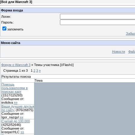
[
Всё для Warcraft 3
]
Форма входа
Логин:
Пароль:
запомнить
Забыл
Меню сайта
Новости
Фай
Форум о Warcraft 3
»
Темы участника [‡Flash‡]
Страница
1
из
3
1
2
3
»
Результаты поиска
Тема
Помощь
пользователям в
поисках карт
(
1517
/
115293
)
Сообщение от:
evilsliva
»»
Ваши лучшие друзья
по сайту
(
876
/
26875
)
Сообщение от:
Igor_nazgyl
»»
Считай до 100.000
(
4252
/
52646
)
Сообщение от:
kreeperHLC
»»