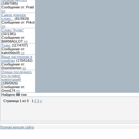
(
189
/
7085
)
Сообщение от:
Praid
»»
Самое длинное
слово...
(
81
/
3919
)
Сообщение от:
Prikol
»»
Слово "Кулёк"
(
32
/
1381
)
Сообщение от:
BARMAGLOT
»»
Тьма.
(
117
/
4707
)
Сообщение от:
kalm09ds05
»»
Ваше настроение в
смайлах
(
170
/
5162
)
Сообщение от:
DoomDemon
»»
Опиши последнего
кто оставил
коментарий!
(
189
/
5826
)
Сообщение от:
Omni174
»»
Найдено
68
тем.
Страница
1
из
3
1
2
3
»
Полная версия сайта