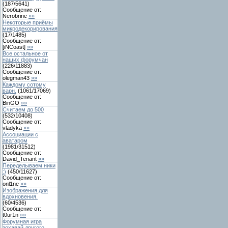
(
187
/
5641
)
Сообщение от:
Nerobrine
»»
Некоторые приёмы
микродекорирования
(
17
/
1485
)
Сообщение от:
[iNCoast]
»»
Все остальное от
наших форумчан
(
226
/
11883
)
Сообщение от:
olegman43
»»
Каждому сотому
варн.
(
1061
/
17069
)
Сообщение от:
BinGO
»»
Считаем до 500
(
532
/
10408
)
Сообщение от:
vladyka
»»
Ассоциации с
аватаром
(
1981
/
31512
)
Сообщение от:
David_Tenant
»»
Переделываем ники
:)
(
450
/
11627
)
Сообщение от:
onl1ne
»»
Изображения для
вдохновения.
(
60
/
4536
)
Сообщение от:
t0ur1n
»»
Форумная игра
зохавай другого