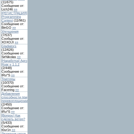
(
11
/
675
)
Сообщение от:
Lich246
»»
[РЕГИСТРАЦИЯ]
Programming
Contest
(
11
/
961
)
Сообщение от:
BinGO
»»
Улучшения
(
7
/
537
)
Сообщение от:
XOXOJI
»»
Gladiators
(
12
/
626
)
Сообщение от:
SirNikolas
»»
[Наработка] Agro
Roar v 1.1.2
(
2
/
448
)
Сообщение от:
tRu^S
»»
Триггеры
(
10
/
370
)
Сообщение от:
Facering
»»
Добавления
способности при
перевоплощении
(
2
/
450
)
Сообщение от:
tRu^S
»»
[Вопрос] Как
сделать ветер?
(
5
/
433
)
Сообщение от:
t0ur1n
»»
Движения героя