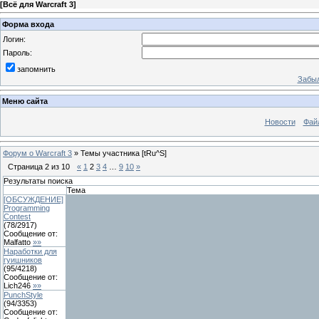
[
Всё для Warcraft 3
]
Форма входа
Логин:
Пароль:
запомнить
Забыл
Меню сайта
Новости
Фай
Форум о Warcraft 3
»
Темы участника [tRu^S]
Страница
2
из
10
«
1
2
3
4
…
9
10
»
Результаты поиска
Тема
[ОБСУЖДЕНИЕ]
Programming
Contest
(
78
/
2917
)
Сообщение от:
Malfatto
»»
Наработки для
гуишников
(
95
/
4218
)
Сообщение от:
Lich246
»»
PunchStyle
(
94
/
3353
)
Сообщение от: