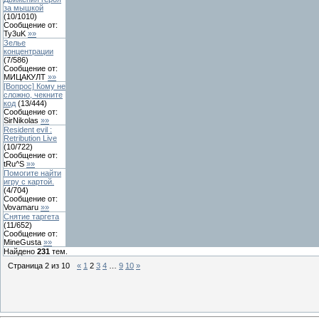
за мышкой
(
10
/
1010
)
Сообщение от:
Ty3uK
»»
Зелье
концентрации
(
7
/
586
)
Сообщение от:
МИЦАКУЛТ
»»
[Вопрос] Кому не
сложно, чекните
код
(
13
/
444
)
Сообщение от:
SirNikolas
»»
Resident evil :
Retribution Live
(
10
/
722
)
Сообщение от:
tRu^S
»»
Помогите найти
игру с картой.
(
4
/
704
)
Сообщение от:
Vovamaru
»»
Снятие таргета
(
11
/
652
)
Сообщение от:
MineGusta
»»
Найдено
231
тем.
Страница
2
из
10
«
1
2
3
4
…
9
10
»