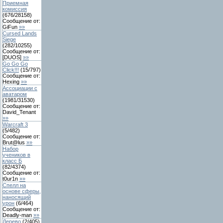
Приемная
комиссия
(
676
/
28158
)
Сообщение от:
GiFun
»»
Cursed Lands
Siege
(
282
/
10255
)
Сообщение от:
[DUОS]
»»
Go Go Go
Click!!!
(
15
/
797
)
Сообщение от:
Hexing
»»
Ассоциации с
аватаром
(
1981
/
31530
)
Сообщение от:
David_Tenant
»»
Warcraft 3
(
5
/
482
)
Сообщение от:
Brut@lus
»»
Набор
учеников в
класс Б
(
82
/
4374
)
Сообщение от:
t0ur1n
»»
Спелл на
основе сферы,
наносящий
урон
(
6
/
464
)
Сообщение от:
Deadly-man
»»
Дерево
(
2
/
405
)