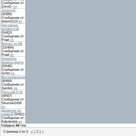
Сообщение от:
ZeroQ-
»»
Jeremyet
(
6
/
395
)
Сообщение от:
Artem3123
»»
Наставник
профессий
(
5
/
402
)
Сообщение от:
Praid
»»
Вопрос по КВ
(
15
/
484
)
Сообщение от:
Praid
»»
Изменить
модель юнита
(
6
/
546
)
Сообщение от:
Gr0m
»»
Востоновление
(
8
/
466
)
Сообщение от:
Xan4es
»»
Расы как в зб
(
9
/
567
)
Сообщение от:
Shumski2436
»»
движение по
прямой
(
5
/
402
)
Сообщение от:
Kakolookia
»»
Найдено
64
тем.
Страница
2
из
3
«
1
2
3
»