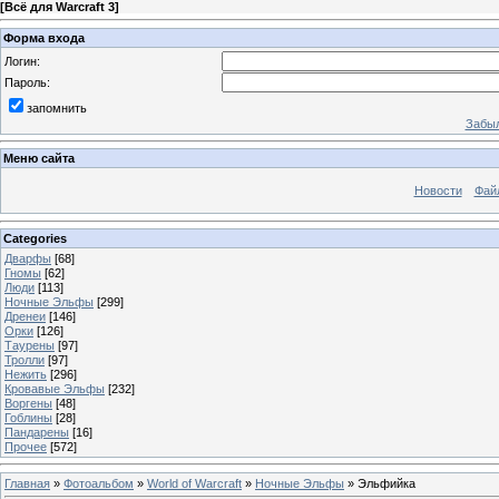
[
Всё для Warcraft 3
]
Форма входа
Логин:
Пароль:
запомнить
Забыл
Меню сайта
Новости
Фай
Categories
Дварфы
[68]
Гномы
[62]
Люди
[113]
Ночные Эльфы
[299]
Дренеи
[146]
Орки
[126]
Таурены
[97]
Тролли
[97]
Нежить
[296]
Кровавые Эльфы
[232]
Воргены
[48]
Гоблины
[28]
Пандарены
[16]
Прочее
[572]
Главная
»
Фотоальбом
»
World of Warcraft
»
Ночные Эльфы
» Эльфийка