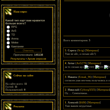
Наш опрос
Какой тип карт вам нравится
больше всего?
RPG
AoS
TD
Arena
Всего комментариев
:
5
Melee
Кампании
5
.
Серега
(
St-ig
) [
Материал
]
Уши не айс, а сиськи айс!)
Проголосовало:
145138
Результаты
•
Архив опросов
4
.
Artur
(
Art5279
) [
Материал
]
за то сиськи кул
Сейчас на сайте
3
.
Никита
(
Ermak_96
) [
Материал
]
согласен уши неочень получились и с
На сайте всего:
11
Гостей:
11
Пользователей:
0
2
.
Николай
(
CyborgXXX
) [
Материал
Оу..... Симпатяжка..
1
.
Алексей
(
БАМ
) [
Материал
]
Уши вышли неудачные.
Реклама