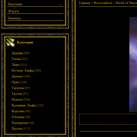
Главная
»
Фотоальбом
»
World of Warcr
Картинки
↓
Форум
Баннеры
Категории
Дварфы
[68]
Гномы
[62]
Люди
[113]
Ночные Эльфы
[299]
Дренеи
[146]
Орки
[126]
Таурены
[97]
Тролли
[97]
Нежить
[296]
Кровавые Эльфы
[232]
Воргены
[48]
Гоблины
[28]
Пандарены
[16]
Прочее
[572]