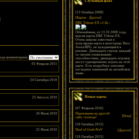
Случайный файл
[13 Октября 2008]
[
Карты
·
Другое
]
DBZ Tribute EX v1.8a
-
Обновлённая, от 13.10.2008 года,
версия карты DBZ Tribute EX.
Очень широко известная и
популярная карта в категориях Hero
Arena/RPG, не нуждающаяся в
рекламе. Двенадцать героев, каждый
со своими уникальными
ода комментариев:
способностями, двенадцать игроков
могут одновременно играть на этой
05 Февраля 2011
карте. Есть подробное описание
последних изменений на английском
языке.
24 Сентября 2010
Новые карты
23 Августа 2010
[07 Февраля 2016]
26 Июля 2010
Переезжаем на другой
[
Dota
]
сайт, господа!
[18 Октября 2015]
25 Июля 2010
Duel of Gods PreV
[
Другое
]
[18 Октября 2015]