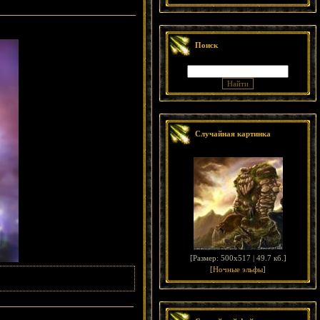
Поиск
Случайная картинка
[
Размер: 500x517 | 49.7 кб.
]
[
Ночные эльфы
]