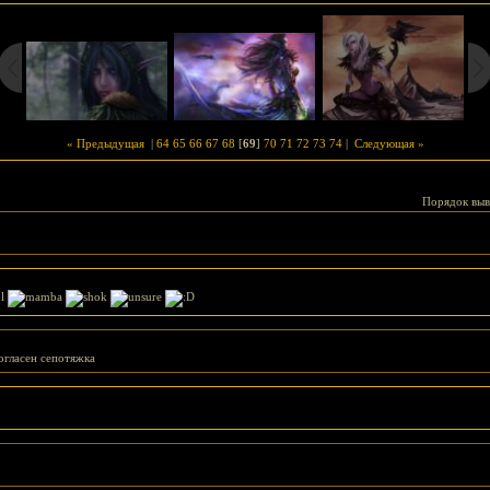
« Предыдущая
|
64
65
66
67
68
[
69
]
70
71
72
73
74
|
Следующая »
Порядок выв
огласен сепотяжка
]