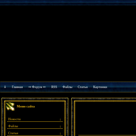
⇓
Главная
⇒ Форум ⇐
RSS
Файлы
Cтатьи
Картинки
Меню сайта
Новости
↓
Файлы
↓
Статьи
↓