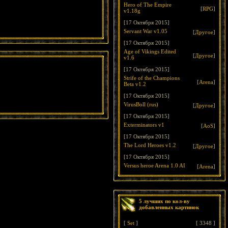
Hero of The Empire
[
RPG
]
v1.18g
[17 Октября 2015]
Servant War v1.05
[
Другое
]
[17 Октября 2015]
Age of Vikings Edited
[
Другое
]
v1.6
[17 Октября 2015]
Strife of the Champions
[
Arena
]
Beta v1.2
[17 Октября 2015]
VirusBoll (rus)
[
Другое
]
[17 Октября 2015]
Exterminators v1
[
AoS
]
[17 Октября 2015]
The Lord Heroes v1.2
[
Другое
]
[17 Октября 2015]
Versus heroe Arena 1.0 AI
[
Arena
]
5 лучших по кол-ву
добавленных картинок
[
Set
]
[
3348
]