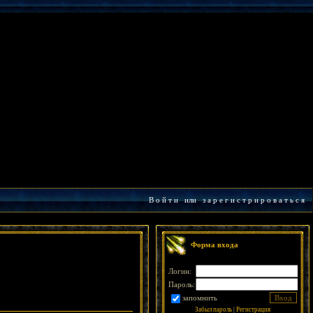
В о й т и
или
з а р е г и с т р и р о в а т ь с я
Форма входа
Логин:
Пароль:
запомнить
Забыл пароль
|
Регистрация