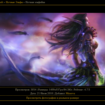
aft
»
Ночные Эльфы
» Ночная эльфийка
Просмотров
: 3054 |
Размеры
: 1499x937px/84.3Kb |
Рейтинг
: 4.7/3
Дата
: 21 Июля 2010 |
Добавил
:
Minerva
Просмотреть фотографию в реальном размере