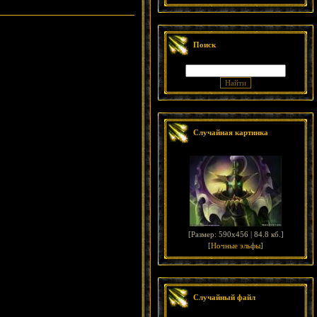
Поиск
Случайная картинка
[
Размер: 590x456 | 84.8 кб.
]
[
Ночные эльфы
]
Случайный файл