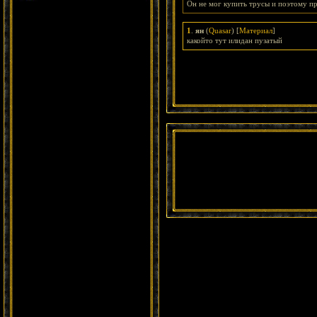
Он не мог купить трусы и поэтому пр
1
.
ян
(
Quasar
) [
Материал
]
какойто тут илидан пузатый