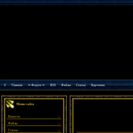
⇓
Главная
⇒ Форум ⇐
RSS
Файлы
Cтатьи
Картинки
Меню сайта
Новости
↓
Файлы
↓
Статьи
↓