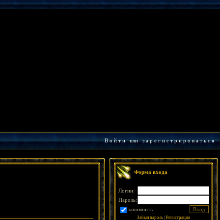
В о й т и
или
з а р е г и с т р и р о в а т ь с я
Форма входа
Логин:
Пароль:
запомнить
Забыл пароль
|
Регистрация