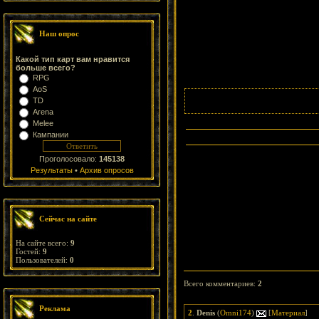
Наш опрос
Какой тип карт вам нравится
больше всего?
RPG
AoS
TD
Arena
Melee
Кампании
Проголосовало:
145138
Результаты
•
Архив опросов
Сейчас на сайте
На сайте всего:
9
Гостей:
9
Пользователей:
0
Всего комментариев
:
2
Реклама
2
.
Denis
(
Omni174
)
[
Материал
]