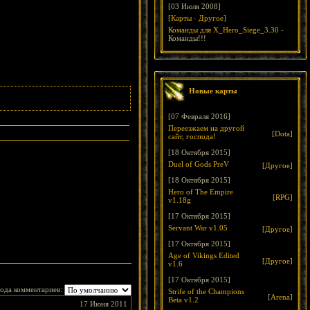
[03 Июля 2008]
[
Карты
·
Другое
]
Команды для X_Hero_Siege_3.30
-
Команды!!!
Новые карты
[07 Февраля 2016]
Переезжаем на другой
[
Dota
]
сайт, господа!
[18 Октября 2015]
Duel of Gods PreV
[
Другое
]
[18 Октября 2015]
Hero of The Empire
[
RPG
]
v1.18g
[17 Октября 2015]
Servant War v1.05
[
Другое
]
[17 Октября 2015]
Age of Vikings Edited
[
Другое
]
v1.6
[17 Октября 2015]
ода комментариев:
Strife of the Champions
[
Arena
]
Beta v1.2
17 Июня 2011