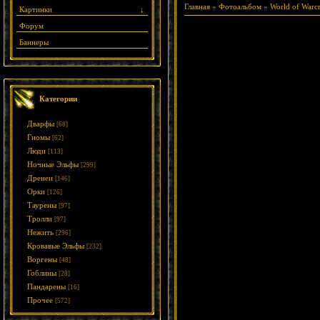
Главная
»
Фотоальбом
»
World of Warcr
Картинки
↓
Форум
Баннеры
Категории
Дварфы
[68]
Гномы
[62]
Люди
[113]
Ночные Эльфы
[299]
Дренеи
[146]
Орки
[126]
Таурены
[97]
Тролли
[97]
Нежить
[296]
Кровавые Эльфы
[232]
Воргены
[48]
Гоблины
[28]
Пандарены
[16]
Прочее
[572]