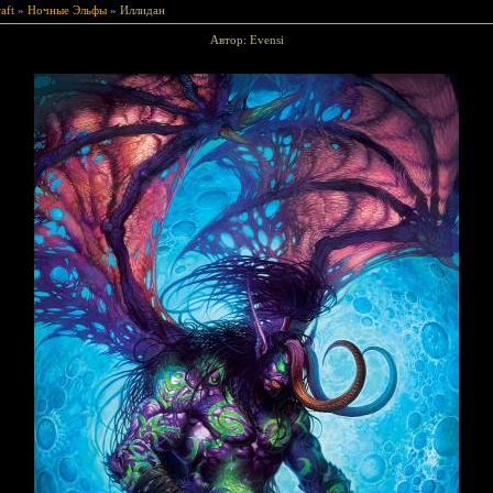
aft
»
Ночные Эльфы
» Иллидан
Автор: Evensi