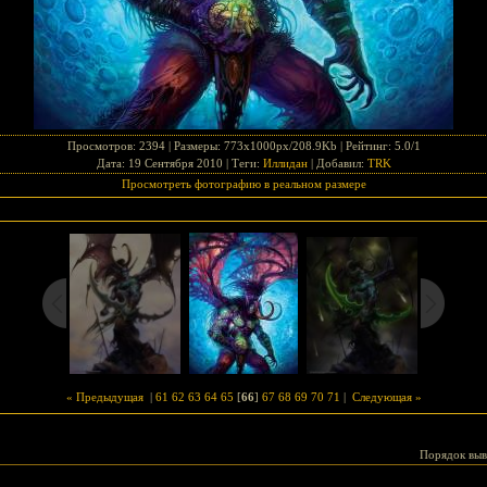
Просмотров
: 2394 |
Размеры
: 773x1000px/208.9Kb |
Рейтинг
: 5.0/1
Дата
: 19 Сентября 2010 |
Теги
:
Иллидан
|
Добавил
:
TRK
Просмотреть фотографию в реальном размере
« Предыдущая
|
61
62
63
64
65
[
66
]
67
68
69
70
71
|
Следующая »
Порядок выв