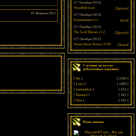
[17 Октября 2015]
VirusBoll (rus)
[
Другое
]
02 Февраля 2011
[17 Октября 2015]
Exterminators v1
[
AoS
]
[17 Октября 2015]
The Lord Heroes v1.2
[
Другое
]
[17 Октября 2015]
Versus heroe Arena 1.0 AI
[
Arena
]
5 лучших по кол-ву
добавленных картинок
[
Set
]
[
3348
]
[
Loire
]
[
1089
]
[
[stebashka]
]
[
654
]
[
Metanol
]
[
442
]
[
Nira
]
[
442
]
Наша кнопка